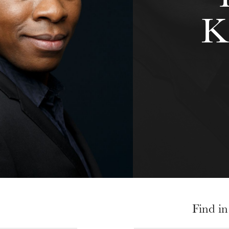
K
Find in