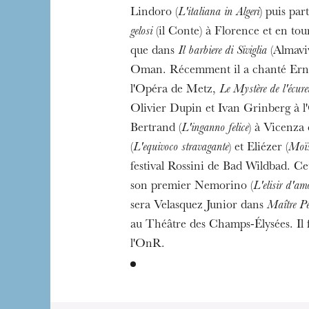
The OnR with yo
Lindoro (
L'italiana in Algeri
) puis par
Guided tours of t
gelosi
(il Conte) à Florence et en tour
House
que dans
Il barbiere di Siviglia
(Almavi
Oman. Récemment il a chanté Erne
l'Opéra de Metz,
Le Mystère de l'écure
Olivier Dupin et Ivan Grinberg à 
Bertrand (
L'inganno felice
) à Vicenza
(
L'equivoco stravagante
) et Eliézer (
Moïs
festival Rossini de Bad Wildbad. Cet
son premier Nemorino (
L'elisir d'am
sera Velasquez Junior dans
Maître Pé
au Théâtre des Champs-Élysées. Il fa
l'OnR.