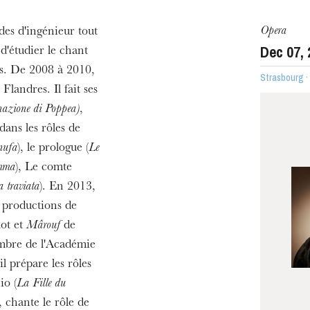
Opera
des d'ingénieur tout
Dec
07
,
d'étudier le chant
s. De 2008 à 2010,
Strasbourg 
Flandres. Il fait ses
nazione di Poppea)
,
dans les rôles de
nufa
), le prologue (
Le
mma
), Le comte
 traviata
). En 2013,
 productions de
ot et
Mârouf
de
mbre de l'Académie
 prépare les rôles
io (
La Fille du
), chante le rôle de