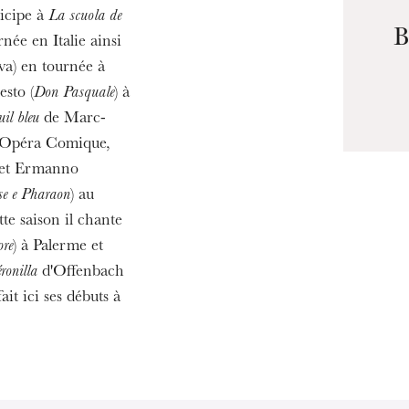
u
ticipe à
La scuola de
he Opera
B
née en Italie ainsi
va) en tournée à
sto (
Don Pasquale
) à
uil bleu
de Marc-
l'Opéra Comique,
 et Ermanno
e e Pharaon
) au
te saison il chante
ore
) à Palerme et
ronilla
d'Offenbach
it ici ses débuts à
WEDNESDAY
19