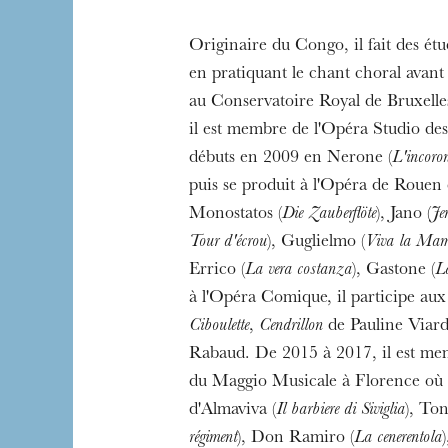
Originaire du Congo, il fait des étu
en pratiquant le chant choral avant 
au Conservatoire Royal de Bruxelle
il est membre de l'Opéra Studio des 
débuts en 2009 en Nerone (
L'incoro
puis se produit à l'Opéra de Rouen 
Monostatos (
Die Zauberflöte
), Jano (
Je
Tour d'écrou
), Guglielmo (
Viva la Ma
Errico (
La vera costanza
), Gastone (
La
à l'Opéra Comique, il participe aux
Ciboulette
,
Cendrillon
de Pauline Viard
Rabaud. De 2015 à 2017, il est me
du Maggio Musicale à Florence où il
d'Almaviva (
Il barbiere di Siviglia
), Ton
régiment
), Don Ramiro (
La cenerentola