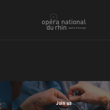
u
he Opera
Join us