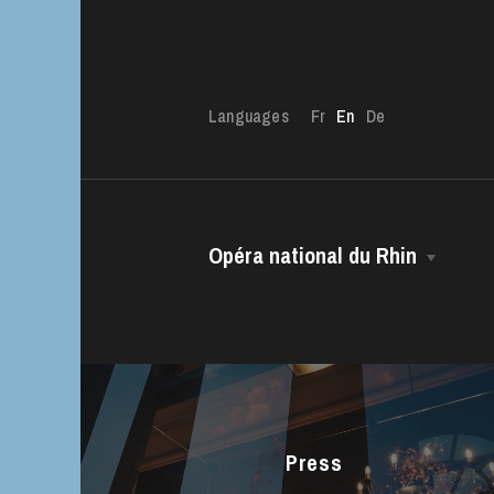
Languages
Fr
En
De
The OnR with yo
Guided tours of t
House
Opéra national du Rhin
The House
Managing Director
The Opéra national du Rhin Ballet
Choir
Press
The Opéra Studio