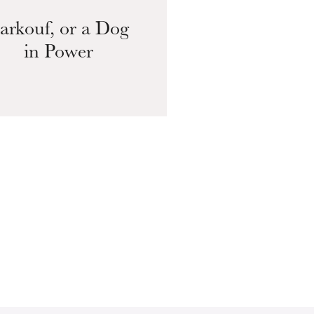
arkouf, or a Dog
in Power
WEDNESDAY
19