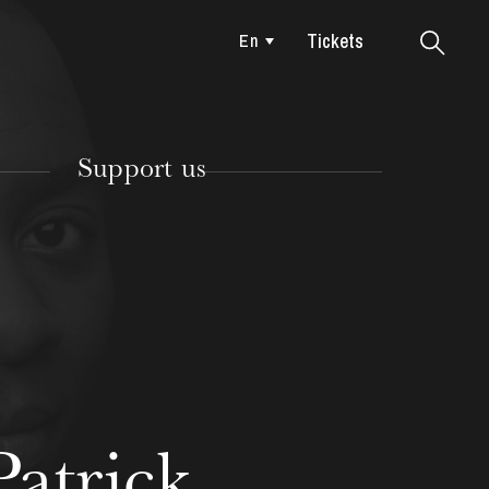
Tickets
En
Colmar
Support us
TUESDAY
18
Patrick