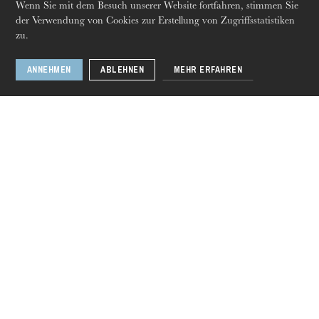
Wenn Sie mit dem Besuch unserer Website fortfahren, stimmen Sie
der Verwendung von Cookies zur Erstellung von Zugriffsstatistiken
Vorhang auf!
zu.
18
Sept. 2020
17
Juni 2021
ANNEHMEN
ABLEHNEN
MEHR ERFAHREN
Strasbourg