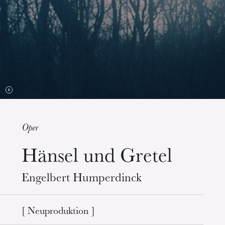
Oper
Hänsel und Gretel
Mittwoch 19 Aug. 2026
Engelbert Humperdinck
[ Neuproduktion ]