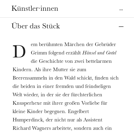
La Filature
Opéra
Künstler·innen
Direction musicale
Marko Letonja
Termine
Über das Stück
09
Dez. 2020
10
Jan. 2021
Hansel
Mise en scène, décors, costumes
Anaïk Morel
Pierre-Emmanuel Rousseau
Preis
em berühmten Märchen der Gebrüder
Gretel
D
Lumières
6 - 90 €
Elisabeth Boudreault
Grimm folgend erzählt
Hänsel und
Gretel
Gilles Gentner
Spieldauer
die Geschichte von zwei bettelarmen
Peter
1h45
Chorégraphie
Kindern. Als ihre Mutter sie zum
Markus Marquardt
Pierre-Émile Lemieux-Venne
Beerensammeln in den Wald schickt, finden sich
Informationen
Gertrud
Les Petits Chanteurs de Strasbourg -
die beiden in einer fremden und feindseligen
Vorführung ohne Pause
Irmgard Vilsmaier
Maîtrise de l'Opéra national du Rhin
Welt wieder, in der sie der fürchterlichen
,
Orchestre philharmonique de Strasbourg
Knusperhexe mit ihrer großen Vorliebe für
Die Knusperhexe
Spencer Lang
kleine Kinder begegnen. Engelbert
Chef de chœur
Humperdinck, der nicht nur als Assistent
Luciano Bibiloni
Das Sandmännchen, das Taumännchen
Richard Wagners arbeitete, sondern auch ein
Helène Carpentier