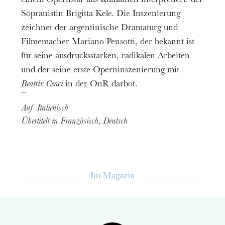
einem Opernstar aus Rumänien interpretiert: der
Damien Gastl
Sopranistin Brigitta Kele. Die Inszenierung
zeichnet der argentinische Dramaturg und
L'Officier d'état civil
Roman Modzelewski
Filmemacher Mariano Pensotti, der bekannt ist
für seine ausdrucksstarken, radikalen Arbeiten
La Mère
und der seine erste Operninszenierung mit
Fan Xie
Beatrix Cenci
in der OnR darbot.
La Tante
Isabelle Majkut
Auf Italienisch
Übertitelt in Französisch, Deutsch
La Cousine
Tatiana Zolotikova
Chœur de l’Opéra national du Rhin
Orchestre
,
philharmonique de Strasbourg
Im Magazin