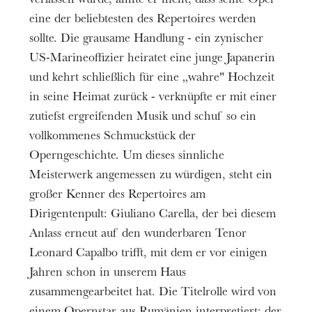
verlassen wurde, ahnte er nicht, dass seine Oper
Marie Karall
Mariana Tirantte
eine der beliebtesten des Repertoires werden
Informationen
Sharpless
sollte. Die grausame Handlung - ein zynischer
Assistant décors
Spectacle présenté avec un entracte.
Tassis Christoyannis
Gonzalo Cordoba Estevez
US-Marineoffizier heiratet eine junge Japanerin
und kehrt schließlich für eine „wahre" Hochzeit
Goro
Lumières
Loïc Félix
in seine Heimat zurück - verknüpfte er mit einer
Alejandro Le Roux
zutiefst ergreifenden Musik und schuf so ein
Fürst Yamadori
Chef de chœur
vollkommenes Schmuckstück der
Damien Gastl
Alessandro Zuppardo
Operngeschichte. Um dieses sinnliche
Onkel Bonze
Meisterwerk angemessen zu würdigen, steht ein
Nika Guliashvili
großer Kenner des Repertoires am
Dirigentenpult: Giuliano Carella, der bei diesem
Kate Pinkerton
Eugénie Joneau
Anlass erneut auf den wunderbaren Tenor
Leonard Capalbo trifft, mit dem er vor einigen
L'Oncle Yakuside
Jahren schon in unserem Haus
Hervé Huyghues Despointes
zusammengearbeitet hat. Die Titelrolle wird von
Le Commissaire impérial