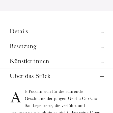
Details
Orte
Besetzung
Mulhouse
Straßburg
La Filature
Opéra
Künstler·innen
Direction musicale
Giuliano Carella
Termine
Über das Stück
18
Juni
06
Juli 2021
Cio-Cio-San (Madama Butterfly)
Mise en scène
Brigitta Kele
Mariano Pensotti
Preis
ls Puccini sich für die rührende
B. F. Pinkerton
A
Assistante à la mise en scène
6 - 90 €
Leonardo Capalbo
Geschichte der jungen Geisha Cio-Cio-
Olga Poliakova
Spieldauer
San begeisterte, die verführt und
Suzuki
2h40
Décors et costumes