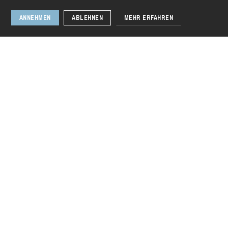
ANNEHMEN
ABLEHNEN
MEHR ERFAHREN
Begegnungen in
der Librairie
Kléber