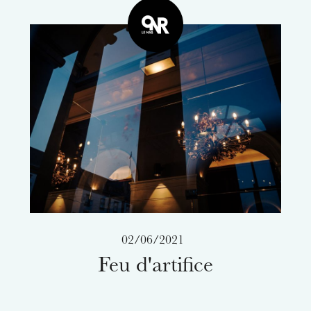
02/06/2021
Feu d'artifice
Die OnR mit euch
Führungen durch die Oper