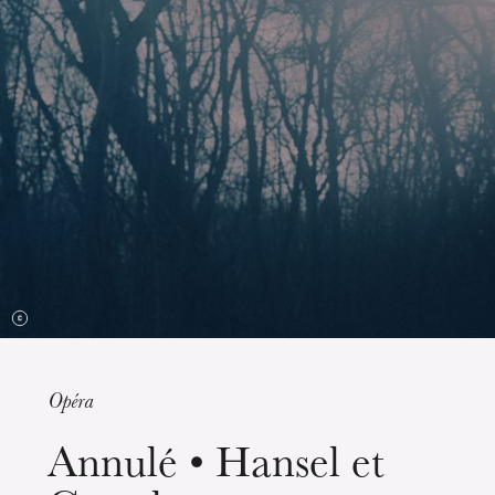
Opéra
mercredi 19 août 2026
Annulé • Hansel et