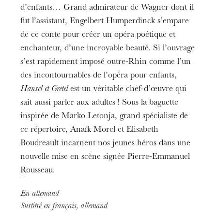
Orchestre philharmonique de Strasbourg
d’enfants… Grand admirateur de Wagner dont il
La Sorcière
Spectacle présenté sans entracte
Spencer Lang
fut l’assistant, Engelbert Humperdinck s’empare
Chef de chœur
de ce conte pour créer un opéra poétique et
Luciano Bibiloni
Le Marchand de sable, la Fée rosée
enchanteur, d’une incroyable beauté. Si l’ouvrage
Helène Carpentier
s’est rapidement imposé outre-Rhin comme l’un
des incontournables de l’opéra pour enfants,
Hansel et Gretel
est un véritable chef-d’œuvre qui
sait aussi parler aux adultes ! Sous la baguette
inspirée de Marko Letonja, grand spécialiste de
ce répertoire, Anaïk Morel et Elisabeth
Boudreault incarnent nos jeunes héros dans une
nouvelle mise en scène signée Pierre-Emmanuel
Rousseau.
En allemand
Surtitré en français, allemand