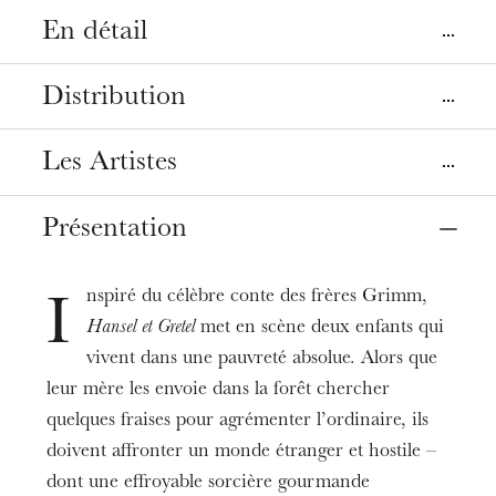
En détail
Lieux
Distribution
Mulhouse
Strasbourg
La Filature
Opéra
Les Artistes
Direction musicale
Marko Letonja
Dates
Présentation
09
déc. 2020
10
janv. 2021
Hansel
Mise en scène, décors, costumes
Anaïk Morel
Pierre-Emmanuel Rousseau
Tarifs
nspiré du célèbre conte des frères Grimm,
Gretel
I
Lumières
6 - 90 €
Elisabeth Boudreault
Hansel et Gretel
met en scène deux enfants qui
Gilles Gentner
Durée
vivent dans une pauvreté absolue. Alors que
Peter
1h45
Chorégraphie
leur mère les envoie dans la forêt chercher
Markus Marquardt
Pierre-Émile Lemieux-Venne
quelques fraises pour agrémenter l’ordinaire, ils
Informations
Gertrud
Les Petits Chanteurs de Strasbourg -
doivent affronter un monde étranger et hostile –
ÂGE MINIMUM CONSEILLÉ : 10 ANS
Irmgard Vilsmaier
Maîtrise de l'Opéra national du Rhin
dont une effroyable sorcière gourmande
,