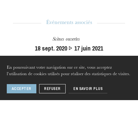
Événements associés
Scènes ouvertes
jeudi 20 août 2026
18
sept. 2020
17
juin 2021
Strasbourg
En poursuivant votre navigation sur ce site, vous acceptez
l’utilisation de cookies utilisés pour réaliser des statistiques de visites.
ACCEPTER
REFUSER
EN SAVOIR PLUS