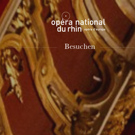
Mulhouse
t
Besuchen
DIENSTAG
18