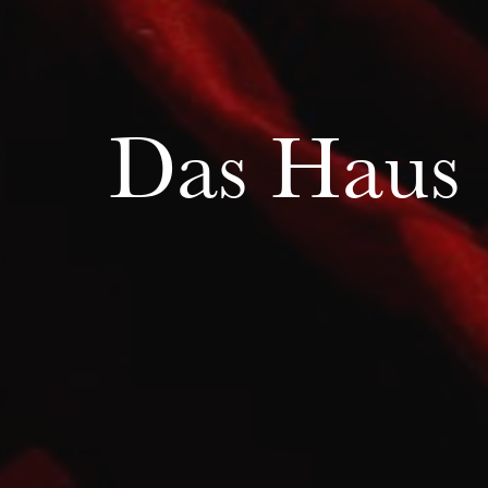
h
ie Oper
Das Haus