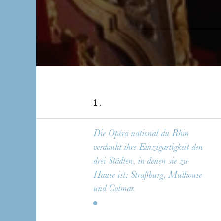
1 .
Die Opéra national du Rhin
verdankt ihre Einzigartigkeit den
drei Städten, in denen sie zu
Hause ist: Straßburg, Mulhouse
und Colmar.