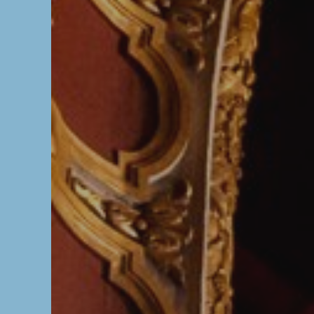
Die OnR mit euc
Führungen durch d