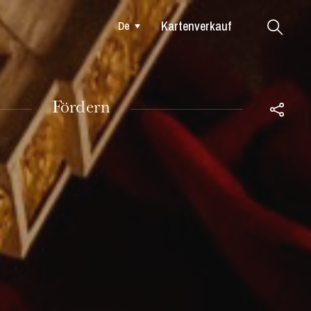
Kartenverkauf
De
Colmar
Fördern
DIENSTAG
18