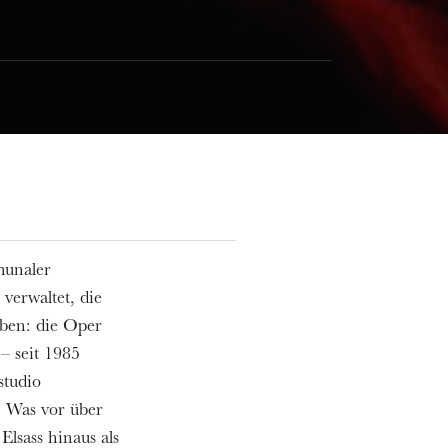
munaler
verwaltet, die
aben: die Oper
– seit 1985
studio
. Was vor über
Elsass hinaus als