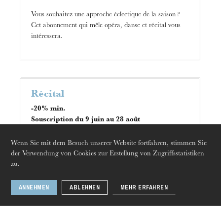
Vous souhaitez une approche éclectique de la saison ?
Cet abonnement qui mêle opéra, danse et récital vous
intéressera.
Récital
Donnerstag 20 Aug. 2026
-20% min.
Souscription du 9 juin au 28 août
De grands interprètes accompagnés de leurs pianistes se
Wenn Sie mit dem Besuch unserer Website fortfahren, stimmen Sie
confient à vous : la voix à l’état pur !
der Verwendung von Cookies zur Erstellung von Zugriffsstatistiken
zu.
ANNEHMEN
ABLEHNEN
MEHR ERFAHREN
L’intégrale danse