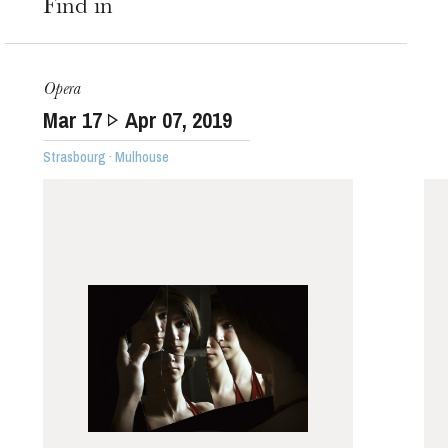
Find in
Opera
Mar
17
Apr
07
, 2019
Strasbourg · Mulhouse
The OnR with you
Guided tours of the Opera
House