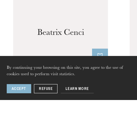
Beatrix Cenci
By continuing your browsing on this site, you agree to the use of
cookies used to perform visit statistics.
1 / 2
ACCEPT
REFUSE
LEARN MORE
Thursday 20 Aug 2026
Related artists