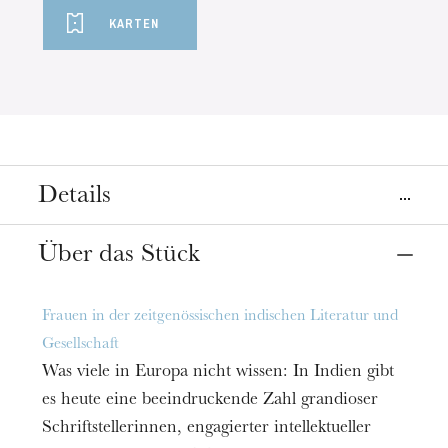
KARTEN
Details
Ort
Über das Stück
Straßburg
Librairie Kléber Éphémère
Frauen in der zeitgenössischen indischen Literatur und
Gesellschaft
Termin
18
März 2020
18:00
Was viele in Europa nicht wissen: In Indien gibt
es heute eine beeindruckende Zahl grandioser
Schriftstellerinnen, engagierter intellektueller
Preis