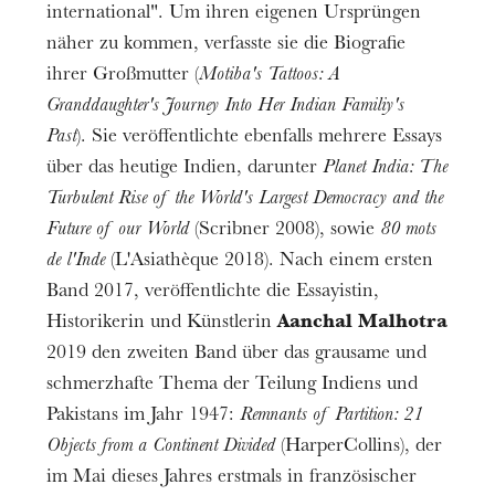
international". Um ihren eigenen Ursprüngen
näher zu kommen, verfasste sie die Biografie
ihrer Großmutter (
Motiba's Tattoos: A
Granddaughter's Journey Into Her Indian Familiy's
Past
). Sie veröffentlichte ebenfalls mehrere Essays
über das heutige Indien, darunter
Planet India: The
Turbulent Rise of the World's Largest Democracy and the
Future of our World
(Scribner 2008), sowie
80 mots
de l'Inde
(L'Asiathèque 2018). Nach einem ersten
Band 2017, veröffentlichte die Essayistin,
Historikerin und Künstlerin
Aanchal Malhotra
2019 den zweiten Band über das grausame und
schmerzhafte Thema der Teilung Indiens und
Pakistans im Jahr 1947:
Remnants of Partition: 21
Objects from a Continent Divided
(HarperCollins), der
im Mai dieses Jahres erstmals in französischer