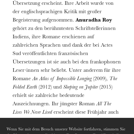
Übersetzung erscheint. Ihre Arbeit wurde von
der englischsprachigen Kritik mit großer
Begeisterung aufgenommen.
Anuradha Roy
gehört zu den berühmtesten Schriftstellerinnen
Indiens, ihre Romane erschienen auf
Die OnR mit euch
zahlreichen Sprachen und dank der bei Actes
Führungen durch die Oper
Sud veröffentlichten französischen
Übersetzungen ist sie auch bei den frankophonen
Leser⋅innen sehr beliebt. Unter anderem für ihre
Romane
An Atlas of Impossible Longing
(2009),
The
Folded Earth
(2012) und
Sleeping on Jupiter
(2015)
erhielt sie zahlreiche bedeutende
Auszeichnungen. Ihr jüngster Roman
All The
Lives We Never Lived
erscheint diese Frühjahr auch
als erster auf Deutsch in der Übersetzung von
Werner Löcher-Lawrence:
Der Garten meiner Mutter
Wenn Sie mit dem Besuch unserer Website fortfahren, stimmen Sie