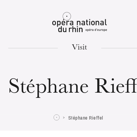
Mulhouse
Visit
TUESDAY
18
Stéphane Rieff
Stéphane Rieffel