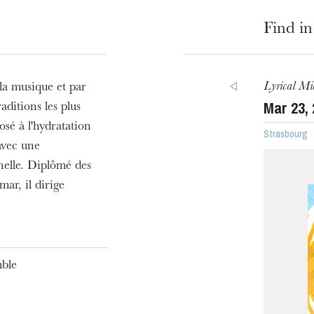
Find in
Lyrical Mi
la musique et par
Mar
23
,
aditions les plus
osé à l'hydratation
Strasbourg
avec une
nelle. Diplômé des
ar, il dirige
ble