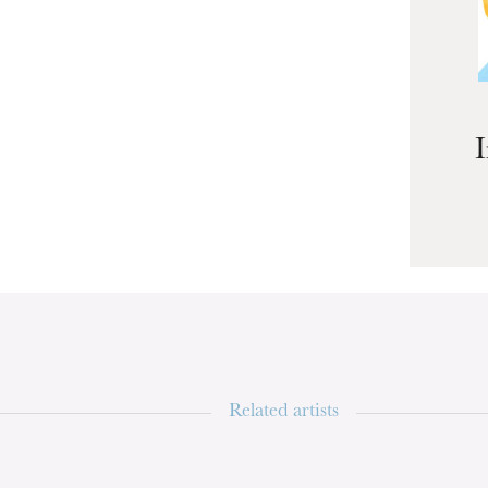
u
he Opera
Related artists