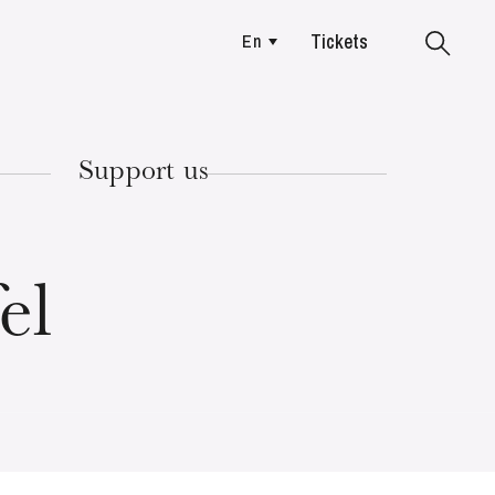
Tickets
En
Colmar
Support us
TUESDAY
18
el