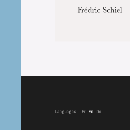
Frédric Schiel
Languages
Fr
En
De