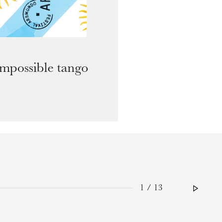
Ge
Impossible tango
So
1 / 13