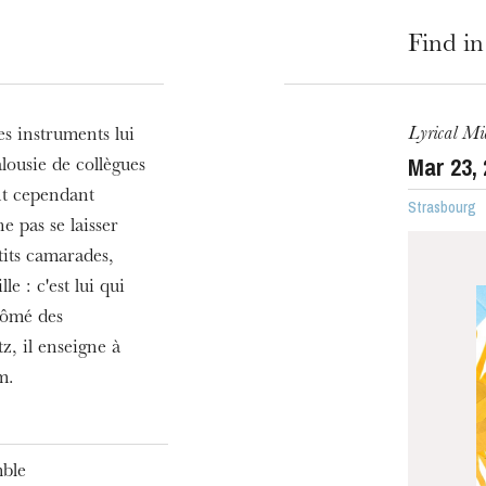
Find in
Lyrical Mi
es instruments lui
Mar
23
,
alousie de collègues
nt cependant
Strasbourg
e pas se laisser
etits camarades,
le : c'est lui qui
plômé des
z, il enseigne à
m.
ble