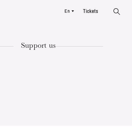
Tickets
En
Colmar
Support us
TUESDAY
18