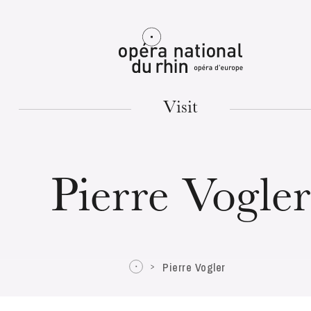
Mulhouse
Visit
TUESDAY
18
Pierre Vogler
Pierre Vogler