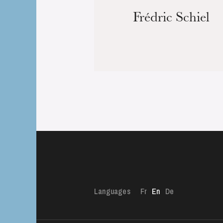
Frédric Schiel
Languages
Fr
En
De