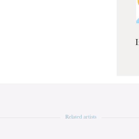
u
he Opera
Related artists