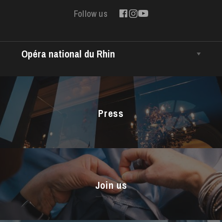
Follow us
Opéra national du Rhin
The House
Managing Director
The Opéra national du Rhin Ballet
Press
Choir
The Opéra Studio
The Maîtrise
Join us