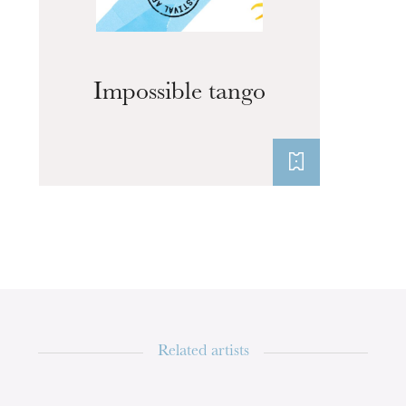
Impossible tango
The OnR with you
Guided tours of the Opera
House
Related artists