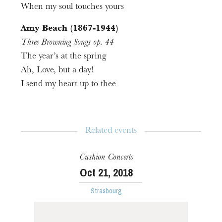
When my soul touches yours
Amy Beach (1867-1944)
Three Browning Songs op. 44
The year’s at the spring
Ah, Love, but a day!
I send my heart up to thee
Related events
Cushion Concerts
Oct
21
, 2018
Strasbourg
The OnR with you
Guided tours of the Opera
House