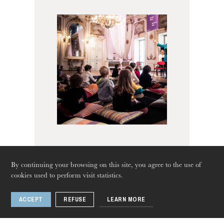
Emotions touching the
By continuing your browsing on this site, you agree to the use of
stars - Christianne
cookies used to perform visit statistics.
Stotijn
Thursday 20 Aug 2026
ACCEPT
REFUSE
LEARN MORE