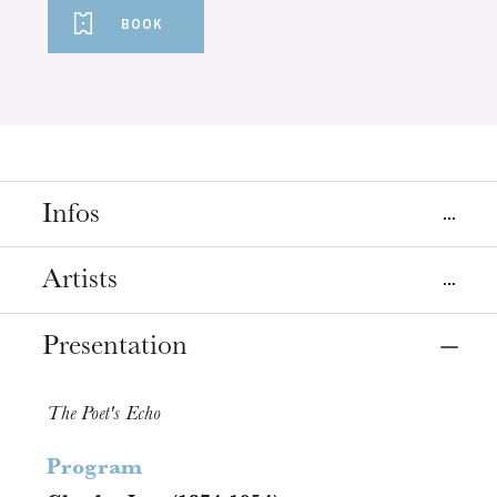
BOOK
Infos
Place
Artists
Strasbourg
Opéra
Presentation
Mezzo-soprano
Christianne Stotijn
Date
Oct
20
, 2018
8:00 PM
The Poet's Echo
Piano
Joseph Breinl
Program
Prices