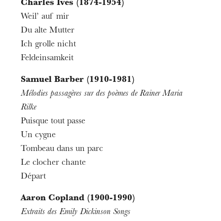
Charles Ives (1874-1954)
6 - 48 €
Weil’ auf mir
Du alte Mutter
Ich grolle nicht
Feldeinsamkeit
Samuel Barber (1910-1981)
Mélodies passagères sur des poèmes de Rainer Maria
Rilke
Puisque tout passe
Un cygne
Tombeau dans un parc
Le clocher chante
Départ
Aaron Copland (1900-1990)
Extraits des Emily Dickinson Songs