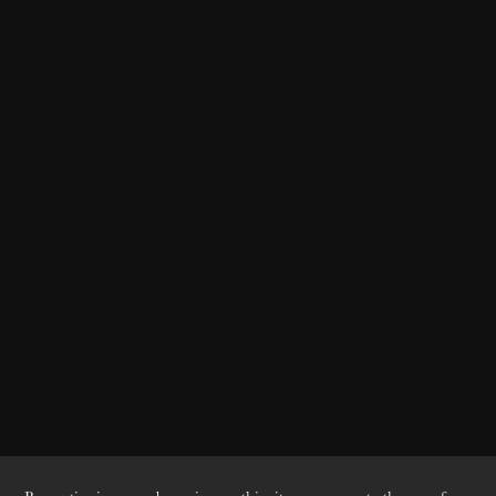
The OnR with you
Guided tours of the Opera
House