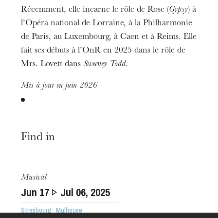
Récemment, elle incarne le rôle de Rose (
Gypsy
) à
l’Opéra national de Lorraine, à la Philharmonie
de Paris, au Luxembourg, à Caen et à Reims. Elle
fait ses débuts à l’OnR en 2025 dans le rôle de
Mrs. Lovett dans
Sweeney Todd
.
Mis à jour en juin 2026
Find in
The OnR with you
Guided tours of the Opera
House
Musical
Jun
17
Jul
06
, 2025
Strasbourg · Mulhouse