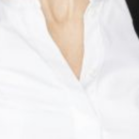
The OnR with you
Guided tours of the Opera
House