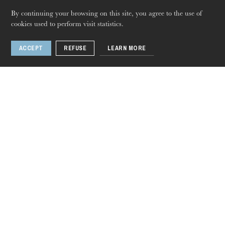
By continuing your browsing on this site, you agree to the use of
cookies used to perform visit statistics.
ACCEPT
REFUSE
LEARN MORE
Thursday 20 Aug 2026
Sweeney Todd