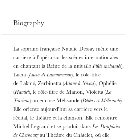
Biography
La soprano française Natalie Dessay mène une
carrière à l’opéra sur les scènes internationales
en chantant la Reine de la nuit (
La Flûte enchantée
),
Lucia (
Lucia di Lammermoor
), le rôle-titre
de Lakmé, Zerbinetta (
Ariane à Naxos
), Ophélie
(
Hamlet
), le rôle-titre de Manon, Violetta (
La
Traviata
) ou encore Mélisande (
Pelléas et Mélisande
).
Elle oriente aujourd’hui sa carrière vers le
récital, le théâtre et la chanson. Elle rencontre
Michel Legrand et se produit dans
Les Parapluies
de Cherbourg
au Théâtre du Châtelet, où elle