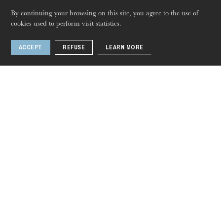
By continuing your browsing on this site, you agree to the use of
cookies used to perform visit statistics.
ACCEPT
REFUSE
LEARN MORE
Thursday 20 Aug 2026
Sweeney Todd