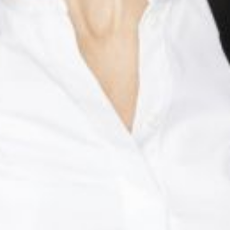
The OnR with you
Guided tours of the Opera
House