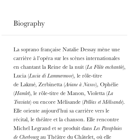
Biography
La soprano française Natalie Dessay mène une
carrière à l’opéra sur les scènes internationales
en chantant la Reine de la nuit (
La Flûte enchantée
),
Lucia (
Lucia di Lammermoor
), le rôle-titre
de Lakmé, Zerbinetta (
Ariane à Naxos
), Ophélie
(
Hamlet
), le rôle-titre de Manon, Violetta (
La
Traviata
) ou encore Mélisande (
Pelléas et Mélisande
).
Elle oriente aujourd’hui sa carrière vers le
récital, le théâtre et la chanson. Elle rencontre
Michel Legrand et se produit dans
Les Parapluies
de Cherbourg
au Théâtre du Châtelet, où elle