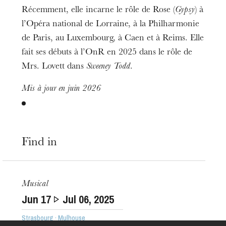
Récemment, elle incarne le rôle de Rose (
Gypsy
) à
l’Opéra national de Lorraine, à la Philharmonie
de Paris, au Luxembourg, à Caen et à Reims. Elle
fait ses débuts à l’OnR en 2025 dans le rôle de
Mrs. Lovett dans
Sweeney Todd
.
Mis à jour en juin 2026
Find in
The OnR with you
Guided tours of the Opera
House
Musical
Jun
17
Jul
06
, 2025
Strasbourg · Mulhouse