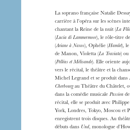
La soprano française Natalie Dess
carrière à l’opéra sur les scènes int
chantant la Reine de la nuit (
La Flût
(
Lucia di Lammermoor
), le rôle-titre
Die OnR mit euc
(
Ariane à Naxos
), Ophélie (
Hamlet
), l
Führungen durch d
de Manon, Violetta (
La Traviata
) ou
(
Pelléas et Mélisande
). Elle oriente au
vers le récital, le théâtre et la cha
Michel Legrand et se produit dans
Cherbourg
au Théâtre du Châtelet, où
dans la comédie musicale
Passion
de
récital, elle se produit avec Philip
York, Londres, Tokyo, Moscou et Pa
enregistrent trois disques. Au théâtre
débuts dans
Und
, monologue d’How