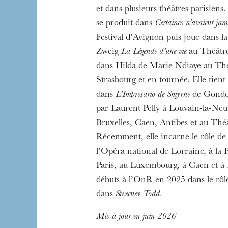
et dans plusieurs théâtres parisiens. 
se produit dans
Certaines n’avaient jam
Festival d’Avignon puis joue dans la
Zweig
La Légende d’une vie
au Théâtre
dans Hilda de Marie Ndiaye au Thé
Strasbourg et en tournée. Elle tient
dans
L’Impresario de Smyrne
de Gondon
par Laurent Pelly à Louvain-la-Neu
Bruxelles, Caen, Antibes et au Thé
Récemment, elle incarne le rôle de
l’Opéra national de Lorraine, à la
Paris, au Luxembourg, à Caen et à R
débuts à l’OnR en 2025 dans le rôl
dans
Sweeney Todd
.
Mis à jour en juin 2026