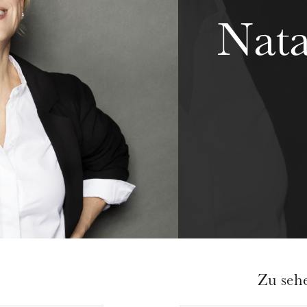
Nata
Zu seh