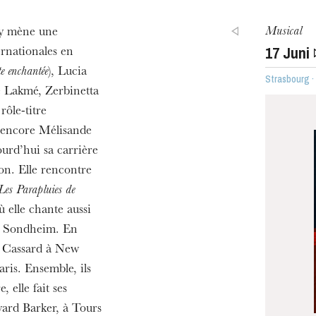
Musical
ay mène une
17
Juni
ernationales en
e enchantée
), Lucia
Strasbourg 
 de Lakmé, Zerbinetta
h
e rôle-titre
ie Oper
 encore Mélisande
jourd’hui sa carrière
nson. Elle rencontre
Les Parapluies de
 elle chante aussi
 Sondheim. En
pe Cassard à New
ris. Ensemble, ils
, elle fait ses
ard Barker, à Tours
MITTWOCH