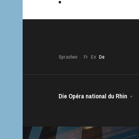
Sprachen
Fr
En
De
Die Opéra national du Rhin
Die OnR mit euc
Das Haus
Führungen durch d
Intendanz
Das CCN • Ballett der Opéra national