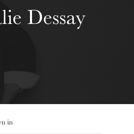
lie Dessay
en in