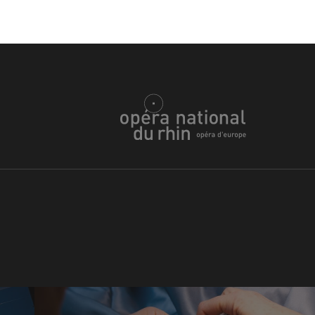
h
ie Oper