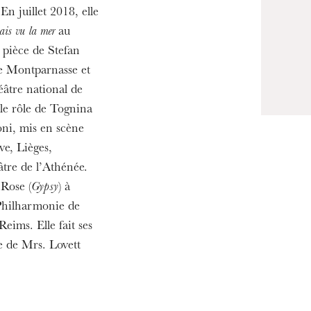
19
En juillet 2018, elle
ais vu la mer
au
 pièce de Stefan
 Montparnasse et
âtre national de
 le rôle de Tognina
i, mis en scène
ve, Lièges,
âtre de l’Athénée.
 Rose (
Gypsy
) à
 Philharmonie de
eims. Elle fait ses
e de Mrs. Lovett