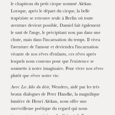
le chapiteau du petit cirque nommé Alekan.
Lorsque, après le départ du cirque, la belle
trapéziste se retrouve seule à Berlin où toute
aventure devient possible, Damiel fait également
le saut de l'ange, le précipitant non pas dans une
chute, mais dans l'incarnation du temps. Il vivra
l'aventure de l'amour et deviendra l'incarnation
vivante de nos rêves d'enfants, ces rêves après
lesquels nous courons pour que l'existence se
soumette à notre imaginaire. Pour vivre nos rêves
The OnR with you
plutôt que rêver notre vie.
Guided tours of the Opera
Avec
Les Ailes du désir
, Wenders, aidé par les très
House
beaux dialogues de Peter Handke, la magnifique
lumière de Henri Alekan, nous offre une
merveilleuse poétique du regard qui nous