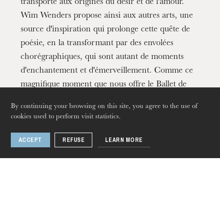
transporte aux origines du désir et de l'amour.
Wim Wenders propose ainsi aux autres arts, une
source d'inspiration qui prolonge cette quête de
poésie, en la transformant par des envolées
chorégraphiques, qui sont autant de moments
d'enchantement et d'émerveillement. Comme ce
magnifique moment que nous offre le Ballet de
l'Opéra national du Rhin avec
Les Ailes du Désir
.
By continuing your browsing on this site, you agree to the use of
cookies used to perform visit statistics.
Décembre 2020
Thursday 20 Aug 2026
ACCEPT
REFUSE
LEARN MORE
You may also like