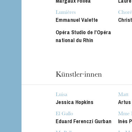
Margaux Folléa
Laure
Lumières
Choré
Emmanuel Valette
Chris
Opéra Studio de l’Opéra
national du Rhin
Künstler·innen
Luisa
Matt
Jessica Hopkins
Artus
El Gallo
Mme H
Eduard Ferenczi Gurban
Inès 