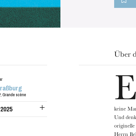
Über d
ar
traßburg
, Grande scène
 2025
keine Man
Und denke
originel
Herrn Bel