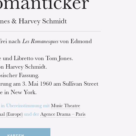
manticker
nes & Harvey Schmidt
frei nach
Les Romanesques
von Edmond
.
e und Libretto von Tom Jones.
on Harvey Schmidt.
ösischer Fassung.
rung am 3. Mai 1960 am Sullivan Street
e in New York.
t in Übereinstimmung mit
Music Theatre
nal (Europe)
und der
Agence Drama – Paris