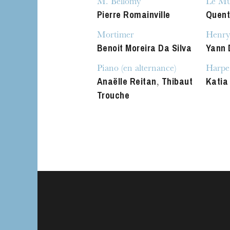
M. Bellomy
Le Mu
Pierre Romainville
Quent
Mortimer
Henry
Benoit Moreira Da Silva
Yann 
Piano (en alternance)
Harpe
Anaëlle Reitan
Thibaut
Katia
,
Trouche