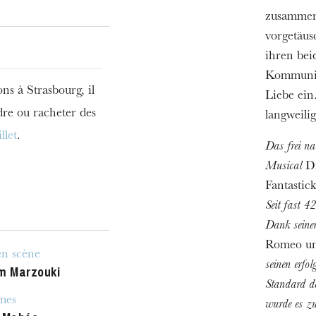
zusammenz
vorgetäus
ihren bei
Kommunika
ons à Strasbourg, il
Liebe ein
dre ou racheter des
langweilig
llet
.
Das frei n
Musical
D
Fantastick
Seit fast 4
Dank seiner
Romeo un
h
en scène
seinen erfo
m Marzouki
ie Oper
Standard de
mes
wurde es z