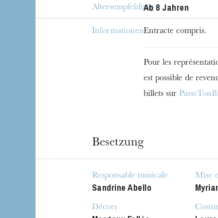
Ab 8 Jahren
Altersempfehlung
Informationen
Entracte compris.
Pour les représentati
est possible de reven
billets sur
PasseTonBi
Besetzung
Die OnR mit euc
Responsable musicale
Mise 
Sandrine Abello
Myria
Führungen durch d
Décors
Costu