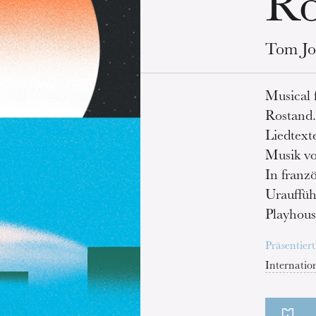
Ro
Tom Jo
Musical 
Rostand
Liedtext
Musik v
In franz
Urauffüh
Playhous
Präsentier
Internatio