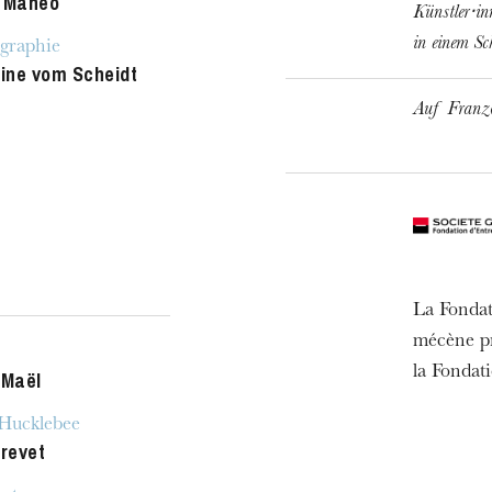
 Mahéo
Künstler⋅in
in einem S
graphie
tine vom Scheidt
Auf Franzö
La Fondat
mécène pr
MITTWOCH
la Fondat
 Maël
19
ucklebee
Prevet