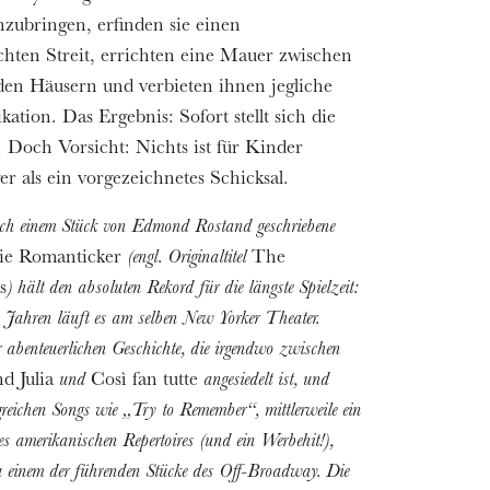
ubringen, erfinden sie einen
chten Streit, errichten eine Mauer zwischen
den Häusern und verbieten ihnen jegliche
tion. Das Ergebnis: Sofort stellt sich die
. Doch Vorsicht: Nichts ist für Kinder
er als ein vorgezeichnetes Schicksal.
ach einem Stück von Edmond Rostand geschriebene
ie Romanticker
(engl. Originaltitel
The
s
) hält den absoluten Rekord für die längste Spielzeit:
2 Jahren läuft es am selben New Yorker Theater.
 abenteuerlichen Geschichte, die irgendwo zwischen
d Julia
und
Così fan tutte
angesiedelt ist, und
lgreichen Songs wie „Try to Remember“, mittlerweile ein
s amerikanischen Repertoires (und ein Werbehit!),
u einem der führenden Stücke des Off-Broadway. Die