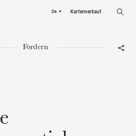
Kartenverkauf
De
Colmar
Fördern
DIENSTAG
18
e