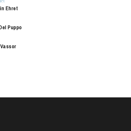
et
in Ehret
Del Puppo
 Vassor