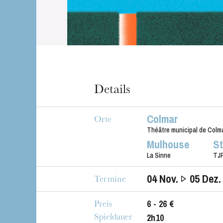
Details
Colmar
Orte
Théâtre municipal de Colm
Mulhouse
S
La Sinne
TJP
04
Nov.
05
Dez.
Termine
6 - 26 €
Preis
2h10
Spieldauer