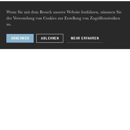
Colmar · Strasbourg · Mulhouse · Vogelgrun · Saint-
Dizier · Sarre-Union · Sainte-Marie-aux-Mines ·
Bischheim
Wenn Sie mit dem Besuch unserer Website fortfahren, stimmen Sie
der Verwendung von Cookies zur Erstellung von Zugriffsstatistiken
zu.
ANNEHMEN
ABLEHNEN
MEHR ERFAHREN
Donnerstag 20 Aug. 2026
Die drei Räuber