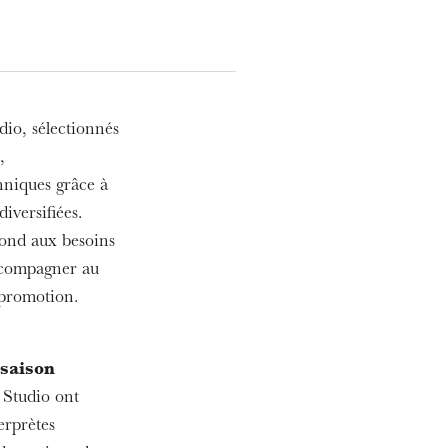
dio, sélectionnés
,
hniques grâce à
iversifiées.
pond aux besoins
accompagner au
 promotion.
 saison
 Studio ont
erprètes