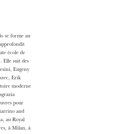
do se forme au
approfondit
ute école de
Elle suit des
esini, Eugeny
ozec, Erik
ertoire moderne
agrazia
œuvres pour
iarrino and
na, au Royal
es, à Milan, à