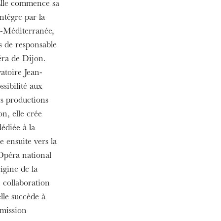
Elle commence sa
MERCREDI
19
ntègre par la
n-Méditerranée,
s de responsable
éra de Dijon.
vatoire Jean-
sibilité aux
rs productions
on, elle crée
édiée à la
 ensuite vers la
Opéra national
igine de la
 collaboration
lle succède à
mmission