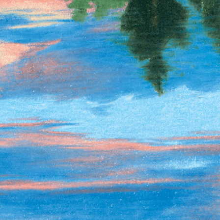
The OnR with you
Guided tours of the Opera
House