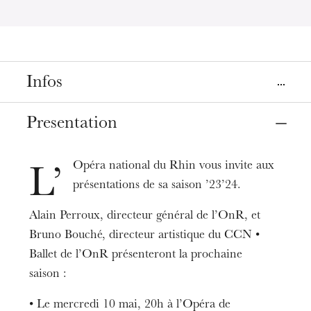
Infos
Places
Presentation
Colmar
Mulhouse
Strasbourg
Musée Unterlinden
La Filature
Opéra
Opéra national du Rhin vous invite aux
L’
présentations de sa saison ’23’24.
Dates
May
10
May
23
, 2023
Alain Perroux, directeur général de l’OnR, et
Bruno Bouché, directeur artistique du CCN •
Prices
Ballet de l’OnR présenteront la prochaine
Entrée libre sur réservation
saison :
Duration
1h30
• Le mercredi 10 mai, 20h à l’Opéra de