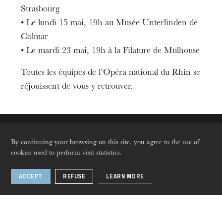
Strasbourg
• Le lundi 15 mai, 19h au Musée Unterlinden de
Colmar
• Le mardi 23 mai, 19h à la Filature de Mulhouse
Toutes les équipes de l’Opéra national du Rhin se
réjouissent de vous y retrouver.
The OnR with you
By continuing your browsing on this site, you agree to the use of
Guided tours of the Opera
cookies used to perform visit statistics.
House
ACCEPT
REFUSE
LEARN MORE
Languages
Fr
En
De