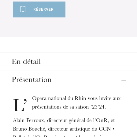
RÉSERVER
En détail
Lieux
Présentation
Colmar
Mulhouse
Strasbourg
Musée Unterlinden
La Filature
Opéra
Opéra national du Rhin vous invite aux
L’
présentations de sa saison ’23’24.
Dates
10
23
mai 2023
Alain Perroux, directeur général de l’OnR, et
Bruno Bouché, directeur artistique du CCN •
Tarifs