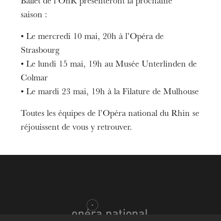
Ballet de l’OnR présenteront la prochaine
Entrée libre sur réservation
saison :
Durée
1h30
• Le mercredi 10 mai, 20h à l’Opéra de
Strasbourg
• Le lundi 15 mai, 19h au Musée Unterlinden de
Colmar
• Le mardi 23 mai, 19h à la Filature de Mulhouse
Toutes les équipes de l’Opéra national du Rhin se
réjouissent de vous y retrouver.
L’OnR avec vous