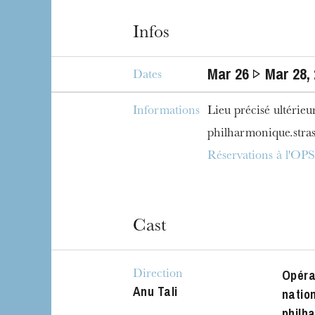
Infos
Mar
26
Mar
28
,
Dates
Informations
Lieu précisé ultérie
philharmonique.stra
Réservations à l'OPS
Cast
Opéra
Direction
Anu Tali
natio
philh