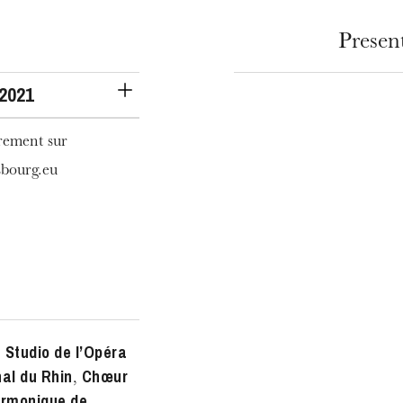
Presen
 2021
urement sur
sbourg.eu
 Studio de l’Opéra
nal du Rhin
Chœur
,
armonique de