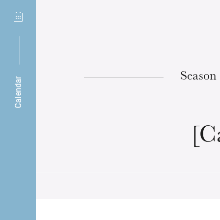
6
Strasbourg
Season
Calendar
[C