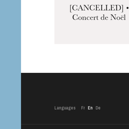
[CANCELLED] •
Concert de Noël
Languages
Fr
En
De