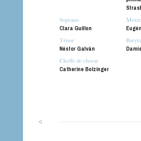
Stras
Soprano
Mezzo
Clara Guillon
Eugén
Ténor
Baryt
Néstor Galván
Damie
Cheffe de chœur
The OnR with yo
Catherine Bolzinger
Guided tours of t
House