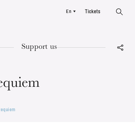
Tickets
En
Colmar
Support us
TUESDAY
18
Requiem
 Requiem