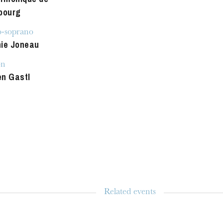
bourg
-soprano
ie Joneau
on
n Gastl
u
he Opera
Related events