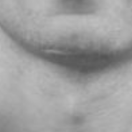
The OnR with you
Guided tours of the Opera
House