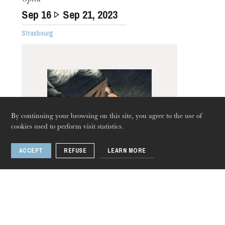
Sep
16
Sep
21
, 2023
Strasbourg
The OnR with you
Guided tours of the Opera
House
By continuing your browsing on this site, you agree to the use of
cookies used to perform visit statistics.
ACCEPT
REFUSE
LEARN MORE
Thursday 20 Aug 2026