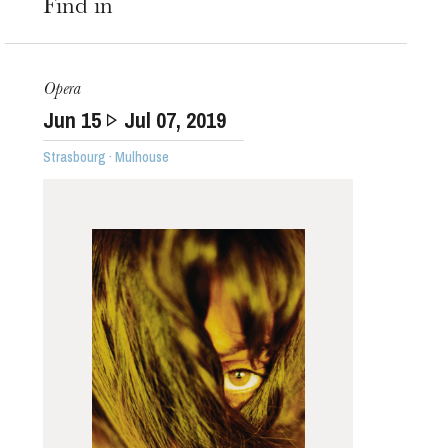
Find in
Opera
Jun
15
Jul
07
, 2019
Strasbourg · Mulhouse
The OnR with you
Guided tours of the Opera
House