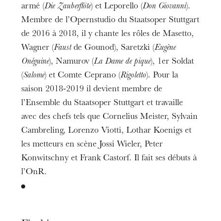
armé (
Die Zauberflöte
) et Leporello (
Don Giovanni
).
Membre de l’Opernstudio du Staatsoper Stuttgart
de 2016 à 2018, il y chante les rôles de Masetto,
Wagner (
Faust
de Gounod), Saretzki (
Eugène
Onéguine
), Namurov (
La Dame de pique
), 1er Soldat
(
Salome
) et Comte Ceprano (
Rigoletto
). Pour la
saison 2018-2019 il devient membre de
l’Ensemble du Staatsoper Stuttgart et travaille
avec des chefs tels que Cornelius Meister, Sylvain
Cambreling, Lorenzo Viotti, Lothar Koenigs et
les metteurs en scène Jossi Wieler, Peter
Konwitschny et Frank Castorf. Il fait ses débuts à
l’OnR.