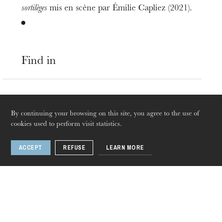
The OnR with you
sortilèges
mis en scène par Émilie Capliez (2021).
Guided tours of the Opera
House
Find in
Dance
May
27
Jun
14
, 2019
By continuing your browsing on this site, you agree to the use of
cookies used to perform visit statistics.
Mulhouse · Strasbourg
ACCEPT
REFUSE
LEARN MORE
Thursday 20 Aug 2026