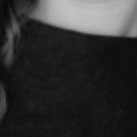
The OnR with you
Guided tours of the Opera
House