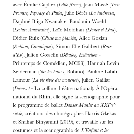
avec Émilie Capliez (
Little Nemo
), Jean Massé (
Terre
Promise, Paysage de Pluie
), Julie Bérès (
La tendresse
),
Daphné Biiga Nwanak et Baudouin Woehl
(
Lecture Américaine
), Loïc Mobihan
(Léonce et Léna
),
Didier Ruiz (
Céleste ma planète
), Alice Gozlan
(
Sodium, Chroniques
), Simon-Elie Galibert (
Race
d'Ep
), Julien Gosselin (
Dékalog, Extinction
-
Printemps de Comédien, MC93), Hannah Levin
Seiderman (
Sur les bancs
, Bobino), Pauline Labib
Lamour (
La vie rêvée des mouches
), Julien Gaillar
(
Poèmes !
- La colline théâtre national). À l'Opéra
national du Rhin, elle signe la scénographie pour
le programme de ballet
Danser Mahler au XXI^e^
siècle
, créations des chorégraphes Harris Gkekas
et Shahar Binyamini (2019), et travaille sur les
costumes et la scénographie de
L'Enfant et les