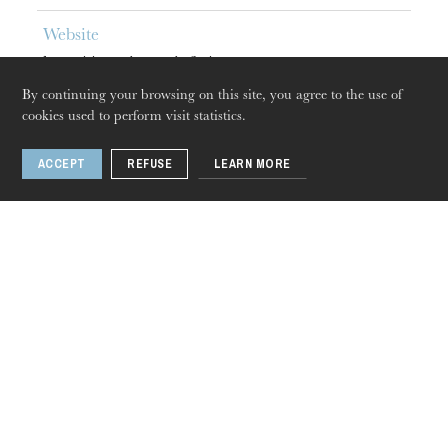
Website
http://martineau.info/
By continuing your browsing on this site, you agree to the use of
cookies used to perform visit statistics.
Find in
ACCEPT
REFUSE
LEARN MORE
Thursday 20 Aug 2026
Recital
Feb
13
, 2019
Strasbourg