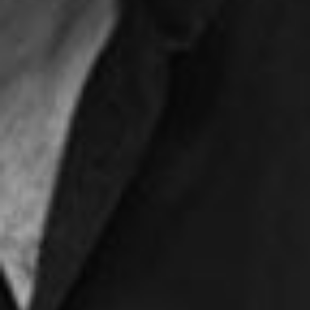
The OnR with you
Guided tours of the Opera
House
Wednesday 19 Aug 2026