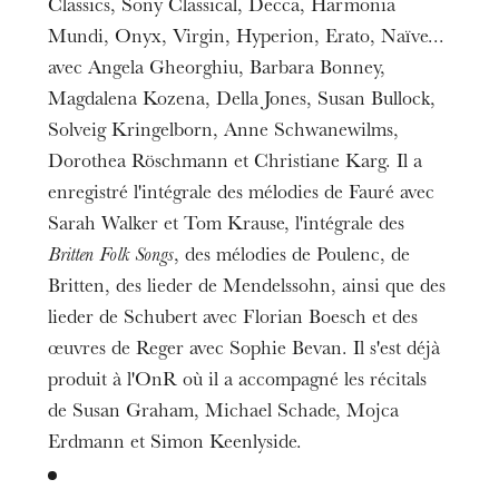
Classics, Sony Classical, Decca, Harmonia
Mundi, Onyx, Virgin, Hyperion, Erato, Naïve...
avec Angela Gheorghiu, Barbara Bonney,
Magdalena Kozena, Della Jones, Susan Bullock,
Solveig Kringelborn, Anne Schwanewilms,
Dorothea Röschmann et Christiane Karg. Il a
enregistré l'intégrale des mélodies de Fauré avec
Sarah Walker et Tom Krause, l'intégrale des
Britten Folk Songs
, des mélodies de Poulenc, de
Britten, des lieder de Mendelssohn, ainsi que des
The OnR with you
lieder de Schubert avec Florian Boesch et des
Guided tours of the Opera
œuvres de Reger avec Sophie Bevan. Il s'est déjà
House
produit à l'OnR où il a accompagné les récitals
de Susan Graham, Michael Schade, Mojca
Erdmann et Simon Keenlyside.