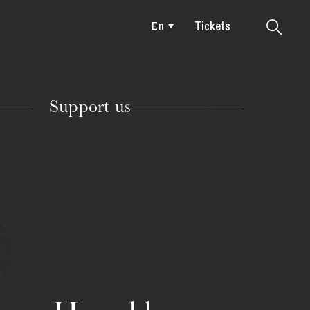
Tickets
En
Colmar
Support us
TUESDAY
18