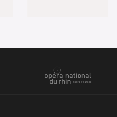
u
he Opera