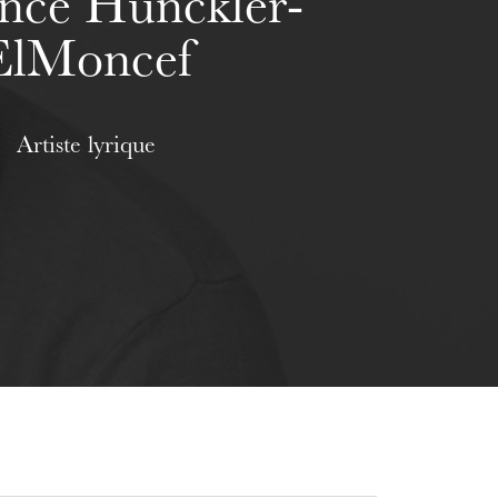
nce Hunckler-
ElMoncef
Artiste lyrique