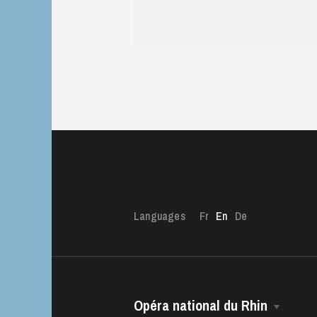
Languages
Fr
En
De
The OnR with yo
Guided tours of t
House
Opéra national du Rhin