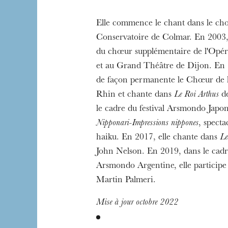
Elle commence le chant dans le ch
Conservatoire de Colmar. En 2003, 
du chœur supplémentaire de l'Opér
et au Grand Théâtre de Dijon. En 2
de façon permanente le Chœur de l
Rhin et chante dans
Le Roi Arthus
de
le cadre du festival Arsmondo Japon,
Nipponari-Impressions nippones
, spect
haiku. En 2017, elle chante dans
Le
John Nelson. En 2019, dans le cadre
Arsmondo Argentine, elle participe
The OnR with yo
Martin Palmeri.
Guided tours of t
Mise à jour octobre 2022
House