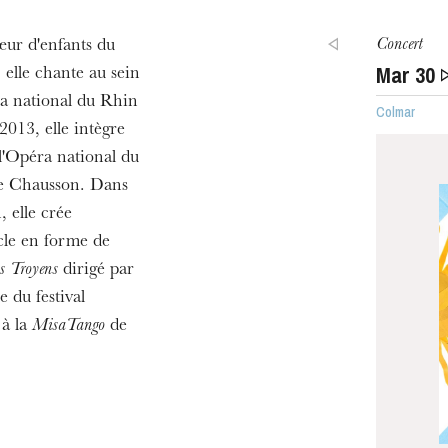
Concert
œur d'enfants du
Mar
30
elle chante au sein
a national du Rhin
Colmar
013, elle intègre
'Opéra national du
 Chausson. Dans
 elle crée
acle en forme de
s Troyens
dirigé par
 du festival
 à la
MisaTango
de
u
he Opera