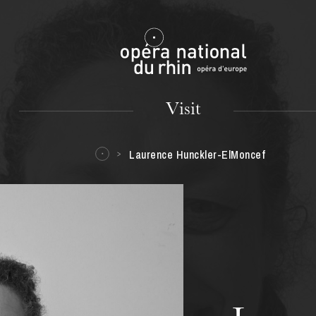
Mulhouse
Visit
Laurence Hunckler-ElMoncef
TUESDAY
18