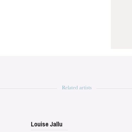
WEDNESDAY
19
Related artists
Louise Jallu