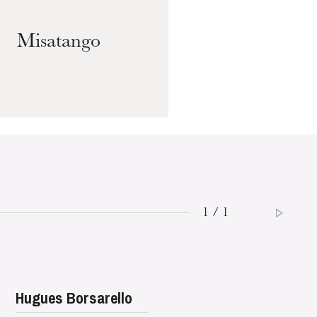
I
Misatango
WEDNESDAY
19
1 / 1
Hugues Borsarello