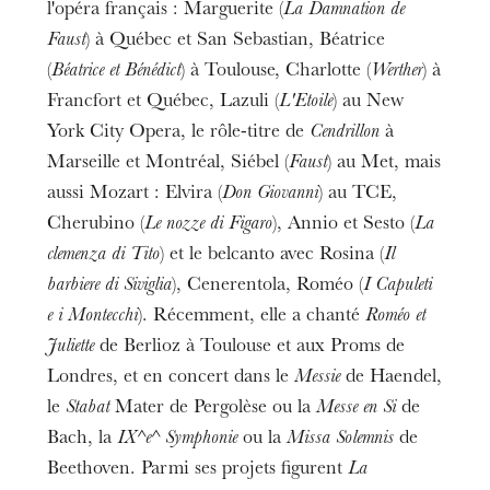
l'opéra français : Marguerite (
La Damnation de
Faust
) à Québec et San Sebastian, Béatrice
(
Béatrice et Bénédict
) à Toulouse, Charlotte (
Werther
) à
Francfort et Québec, Lazuli (
L'Etoile
) au New
York City Opera, le rôle-titre de
Cendrillon
à
Marseille et Montréal, Siébel (
Faust
) au Met, mais
aussi Mozart : Elvira (
Don Giovanni
) au TCE,
Cherubino (
Le nozze di Figaro
), Annio et Sesto (
La
clemenza di Tito
) et le belcanto avec Rosina (
Il
barbiere di Siviglia
), Cenerentola, Roméo (
I Capuleti
e i Montecchi
). Récemment, elle a chanté
Roméo et
Juliette
de Berlioz à Toulouse et aux Proms de
Londres, et en concert dans le
Messie
de Haendel,
le
Stabat
Mater de Pergolèse ou la
Messe en Si
de
Bach, la
IX^e^ Symphonie
ou la
Missa Solemnis
de
Beethoven. Parmi ses projets figurent
La