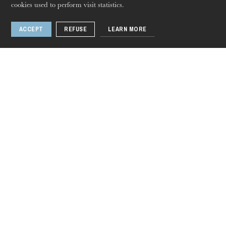
mondo
cookies used to perform visit statistics.
ACCEPT
REFUSE
LEARN MORE
Thursday 20 Aug 2026
Related artists
Christophe Rousset
Chef d'orchestre