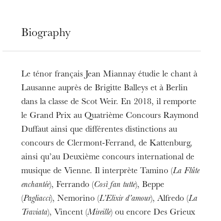
Biography
Le ténor français Jean Miannay étudie le chant à
Lausanne auprès de Brigitte Balleys et à Berlin
dans la classe de Scot Weir. En 2018, il remporte
le Grand Prix au Quatrième Concours Raymond
Duffaut ainsi que différentes distinctions au
concours de Clermont-Ferrand, de Kattenburg,
ainsi qu’au Deuxième concours international de
musique de Vienne. Il interprète Tamino (
La Flûte
enchantée
), Ferrando (
Così fan tutte
), Beppe
(
Pagliacci
), Nemorino (
L’Elixir d’amour
), Alfredo (
La
Traviata
), Vincent (
Mireille
) ou encore Des Grieux