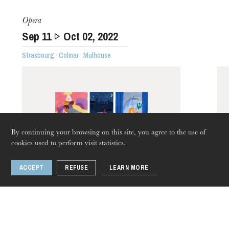
Opera
Sep
11
Oct
02
, 2022
The OnR with you
Strasbourg · Colmar · Mulhouse
Guided tours of the Opera
House
By continuing your browsing on this site, you agree to the use of
cookies used to perform visit statistics.
ACCEPT
REFUSE
LEARN MORE
Thursday 20 Aug 2026