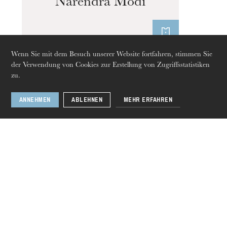
Narendra Modi
Wenn Sie mit dem Besuch unserer Website fortfahren, stimmen Sie
der Verwendung von Cookies zur Erstellung von Zugriffsstatistiken
zu.
Vortrag
07
März 2020
ANNEHMEN
ABLEHNEN
MEHR ERFAHREN
Strasbourg
Donnerstag 20 Aug. 2026