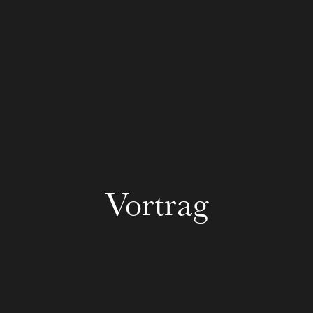
Die OnR mit euch
Führungen durch die Oper
Vortrag