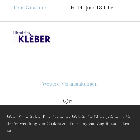
Don Giovanni
Fr 14. Juni 18 Uhr
Die OnR mit euch
Führungen durch die Oper
Weitere Veranstaltungen
Oper
18
Sept.
09
Okt. 2018
Wenn Sie mit dem Besuch unserer Website fortfahren, stimmen Sie
Strasbourg · Mulhouse
der Verwendung von Cookies zur Erstellung von Zugriffsstatistiken
zu.