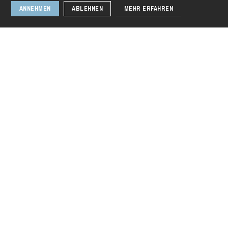
ANNEHMEN
ABLEHNEN
MEHR ERFAHREN
Donnerstag 20 Aug. 2026
Il barbiere di
Siviglia