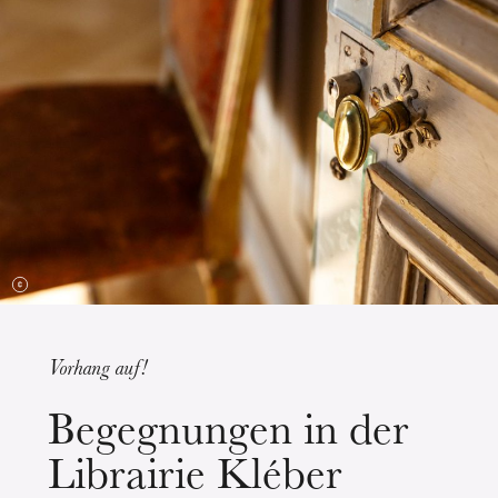
Die OnR mit euch
Führungen durch die Oper
Vorhang auf!
Mittwoch 19 Aug. 2026
Begegnungen in der
Librairie Kléber