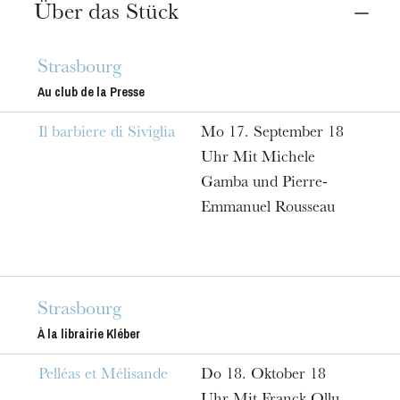
Ort
Über das Stück
Straßburg
Librairie Kléber Éphémère
Strasbourg
Au club de la Presse
Termine
17
Sept. 2018
14
Juni 2019
18:00
Il barbiere di Siviglia
Mo 17. September 18
Uhr Mit Michele
Preis
Gamba und Pierre-
Entrée libre
Emmanuel Rousseau
Strasbourg
À la librairie Kléber
Pelléas et Mélisande
Do 18. Oktober 18