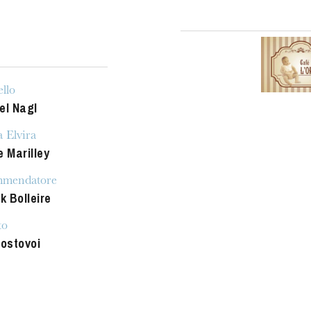
h
ie Oper
llo
el Nagl
 Elvira
e Marilley
mmendatore
k Bolleire
to
Mostovoi