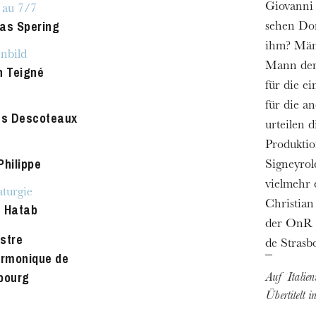
Giovanni 
 au 7/7
as Spering
sehen Do
ihm? Männ
nbild
Mann der 
n Teigné
für die e
für die a
as Descoteaux
urteilen 
Produktio
Philippe
Signeyrol
vielmehr 
turgie
Christian
 Hatab
der OnR u
stre
de Strasb
armonique de
bourg
Auf Italien
Übertitelt 