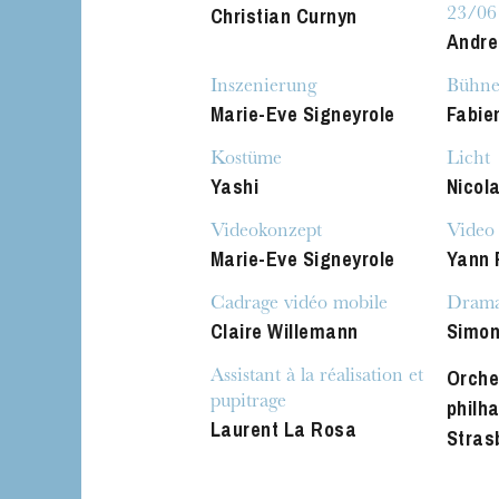
Christian Curnyn
23/06
Andre
Inszenierung
Bühne
Marie-Eve Signeyrole
Fabie
Kostüme
Licht
Yashi
Nicol
Videokonzept
Video
Marie-Eve Signeyrole
Yann 
Cadrage vidéo mobile
Drama
Claire Willemann
Simon
Orche
Assistant à la réalisation et
pupitrage
philh
Laurent La Rosa
Stras