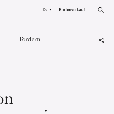
Kartenverkauf
De
Colmar
Fördern
DIENSTAG
18
on