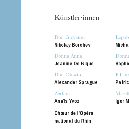
Die OnR mit euc
Führungen durch d
Künstler·innen
Don Giovanni
Lepore
Nikolay Borchev
Micha
Donna Anna
Donna
Jeanine De Bique
Sophi
Don Ottavio
Il Co
Alexander Sprague
Patric
Zerlina
Maset
Anaïs Yvoz
Igor 
Chœur de l’Opéra
national du Rhin