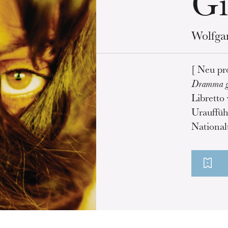
Gi
Wolfga
[ Neu pr
Dramma g
Libretto
Urauffüh
National