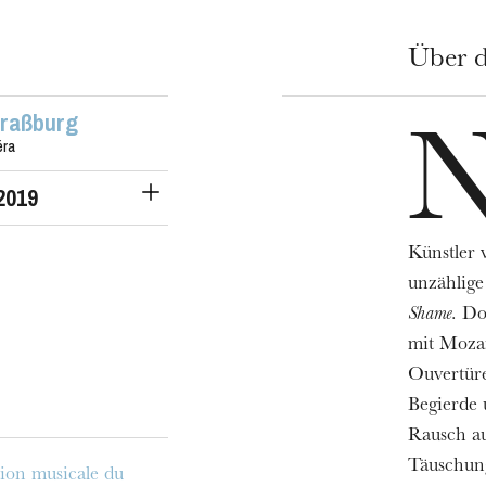
Über d
traßburg
éra
2019
Künstler 
unzählige
Shame
. D
mit Mozar
Ouvertüre
Begierde 
Rausch au
Täuschun
ion musicale du