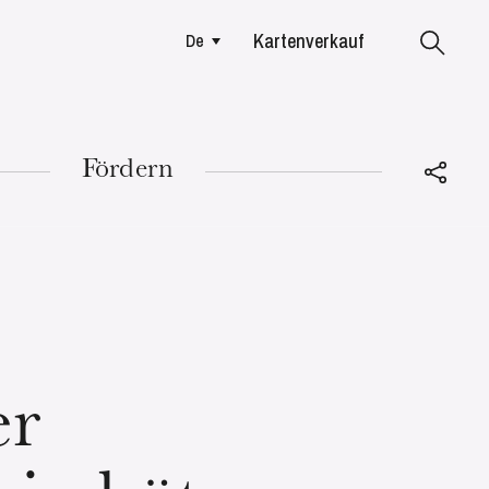
Kartenverkauf
De
Colmar
Fördern
DIENSTAG
18
er