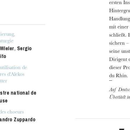
ersten In
Hintergru
Handlung 
mit einer
ierung,
schließt.
turgie
sichern –
 Wieler
Sergio
,
seine unst
ito
Dirigent
utilisation de
dieser Pr
res d'Alekos
du Rhin.
tter
Auf Deuts
stre national de
Übertitelt 
use
des choeurs
andro Zuppardo