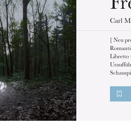
Fr
Carl M
[ Neu pr
Romantis
Libretto
Urauffüh
Schauspi