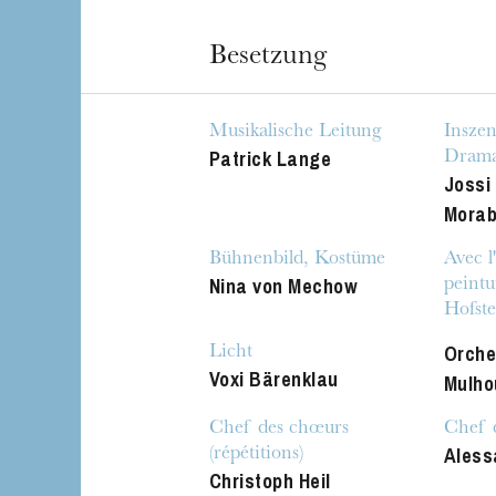
Besetzung
Musikalische Leitung
Inszen
Patrick Lange
Drama
Jossi
Morab
Bühnenbild, Kostüme
Avec l'
Nina von Mechow
peintu
Hofste
Orche
Licht
Voxi Bärenklau
Mulho
Chef des chœurs
Chef 
Aless
(répétitions)
Christoph Heil