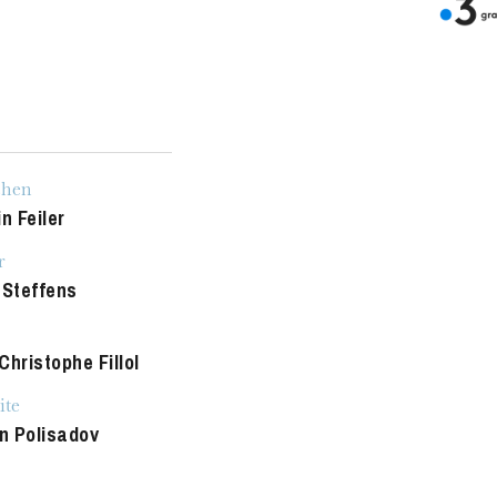
h
ie Oper
chen
n Feiler
r
 Steffens
hristophe Fillol
ite
 Polisadov