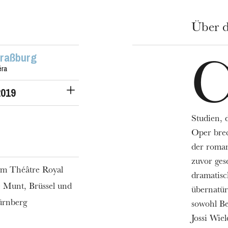
Über d
traßburg
éra
2019
Studien, 
Oper bre
der roman
zuvor ges
em Théâtre Royal
dramatisc
 Munt, Brüssel und
übernatür
ürnberg
sowohl Be
Jossi Wie