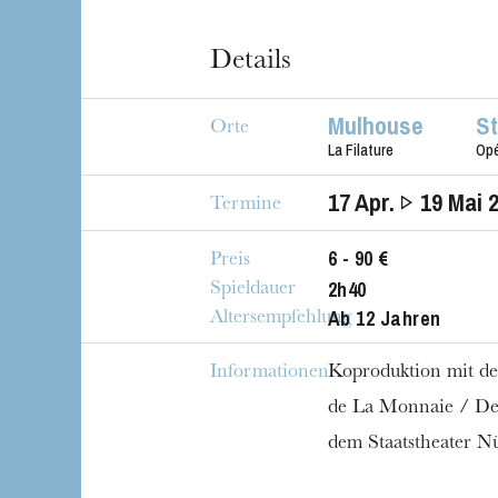
Details
Mulhouse
S
Orte
La Filature
Op
17
Apr.
19
Mai 
Termine
6 - 90 €
Preis
2h40
Spieldauer
Ab 12 Jahren
Altersempfehlung
Informationen
Koproduktion mit d
de La Monnaie / De
dem Staatstheater N