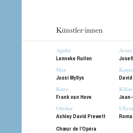
Die OnR mit euc
Führungen durch d
Künstler·innen
Agathe
Aenn
Lenneke Ruiten
Josefi
Max
Kaspa
Jussi Myllys
David
Kuno
Kilian
Frank van Hove
Jean-C
Ottokar
L'Erm
Ashley David Prewett
Roman
Chœur de l’Opéra