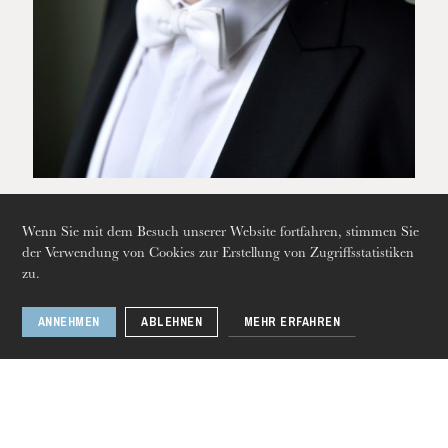
07/03/2019
Wenn Sie mit dem Besuch unserer Website fortfahren, stimmen Sie
der Verwendung von Cookies zur Erstellung von Zugriffsstatistiken
Redécouvrir Der Freischütz
zu.
Patrick Lange, chef d'orchestre
ANNEHMEN
ABLEHNEN
MEHR ERFAHREN