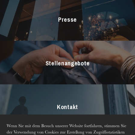
Intendanz
Das CCN • Ballett der Opéra national du Rhin
Presse
Chor
Opernstudio
Kinderchor
Stellenangebote
Die OnR mit euch
Kontakt
Führungen durch die Oper
Wenn Sie mit dem Besuch unserer Website fortfahren, stimmen Sie
der Verwendung von Cookies zur Erstellung von Zugriffsstatistiken