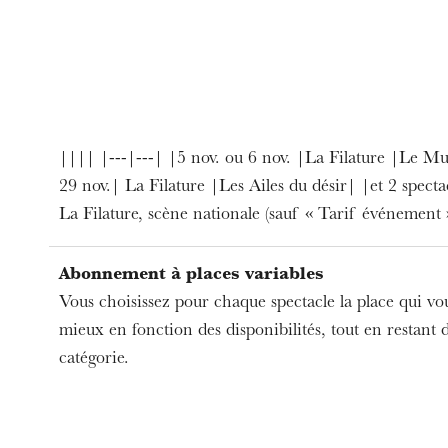
u
he Opera
|||| |---|---| |5 nov. ou 6 nov. |La Filature |Le M
29 nov.| La Filature |Les Ailes du désir| |et 2 specta
La Filature, scène nationale (sauf « Tarif événement 
Abonnement à places variables
Vous choisissez pour chaque spectacle la place qui vo
mieux en fonction des disponibilités, tout en restant
catégorie.