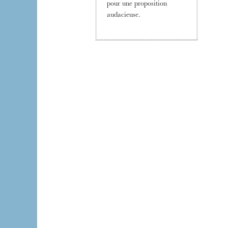
pour une proposition
audacieuse.
The OnR with yo
Guided tours of t
House