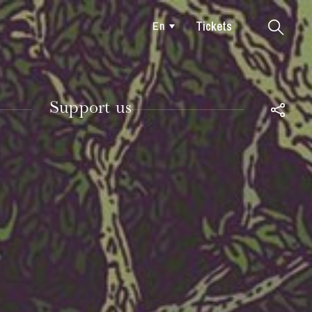
Tickets
En
Colmar
Support us
TUESDAY
18