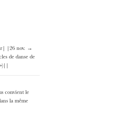
ur| |26 nov. →
cles de danse de
»)||
us convient le
 dans la même