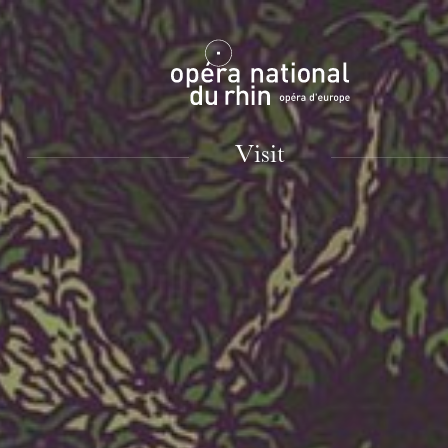
Mulhouse
Visit
TUESDAY
18