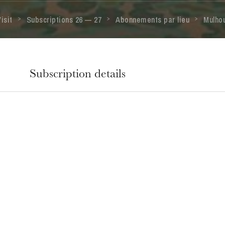
isit
Subscriptions 26 — 27
Abonnements par lieu
Mulho
Subscription details