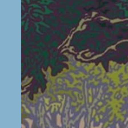
The OnR with yo
Guided tours of t
House