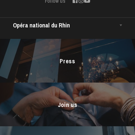
Follow us
Opéra national du Rhin
The House
Wednesday 19 Aug 2026
Managing Director
The Opéra national du Rhin Ballet
Press
Choir
The Opéra Studio
The Maîtrise
Join us