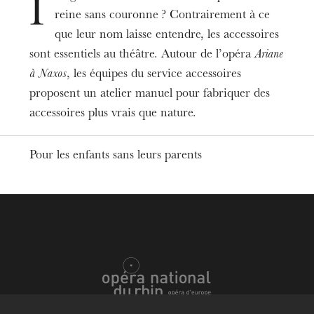
I
reine sans couronne ? Contrairement à ce
Date
Oct
14
, 2026
2:30 PM
que leur nom laisse entendre, les accessoires
sont essentiels au théâtre. Autour de l’opéra
Ariane
à Naxos
, les équipes du service accessoires
Prices
15€
proposent un atelier manuel pour fabriquer des
accessoires plus vrais que nature.
Duration
1h30
Age limit
Pour les enfants sans leurs parents
From 7 to 10 years
Informations
Réservations
actionculturelle@onr.fr