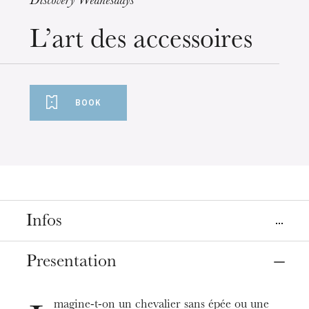
Discovery Wednesdays
Wednesday 19 Aug 2026
L’art des accessoires
BOOK
Infos
Place
Presentation
Strasbourg
Opéra, salle Bastide
magine-t-on un chevalier sans épée ou une