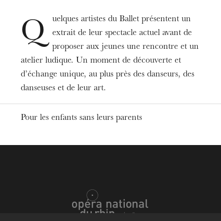
Mulhouse
Strasbourg
La Filature
Opéra, salle Bastide
CCN, Centre chorégraphique national
uelques artistes du Ballet présentent un
Q
extrait de leur spectacle actuel avant de
Dates
proposer aux jeunes une rencontre et un
Sep
30
, 2026
Jun
23
, 2027
2:30 PM
atelier ludique. Un moment de découverte et
d’échange unique, au plus près des danseurs, des
Prices
danseuses et de leur art.
15€
Duration
Pour les enfants sans leurs parents
1h30
Informations
Réservations
actionculturelle@onr.fr