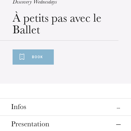
Discovery Wednesdays
Wednesday 19 Aug 2026
À petits pas avec le
Ballet
BOOK
Infos
Places
Presentation