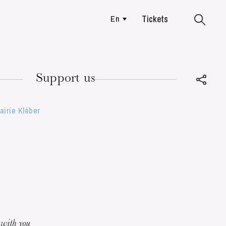
Tickets
En
Colmar
Support us
airie Kléber
TUESDAY
18
with you