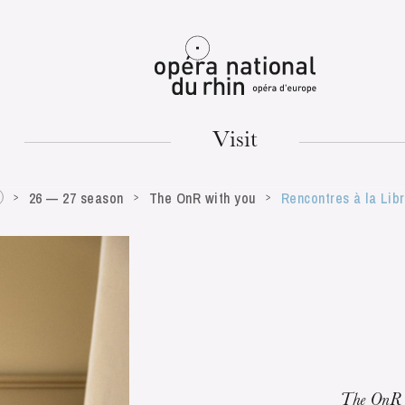
Mulhouse
Visit
26 — 27 season
The OnR with you
Rencontres à la Libr
TUESDAY
18
The OnR 