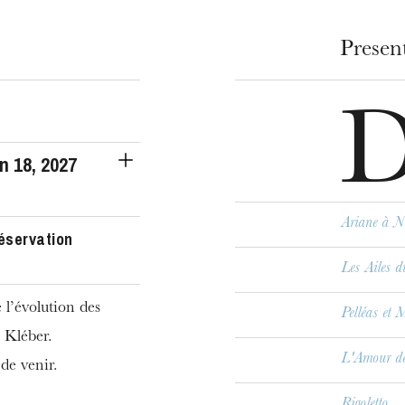
u
Presen
he Opera
un
18
, 2027
Ariane à N
réservation
Les Ailes d
 l’évolution des
WEDNESDAY
Pelléas et 
19
e Kléber.
L'Amour des
 de venir.