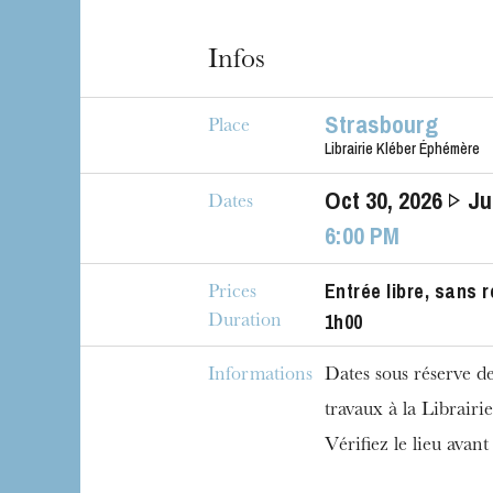
The OnR with yo
Infos
Guided tours of t
House
Strasbourg
Place
Librairie Kléber Éphémère
Oct
30
, 2026
J
Dates
6:00 PM
Entrée libre, sans 
Prices
1h00
Duration
Informations
Dates sous réserve de
travaux à la Librairi
Vérifiez le lieu avant