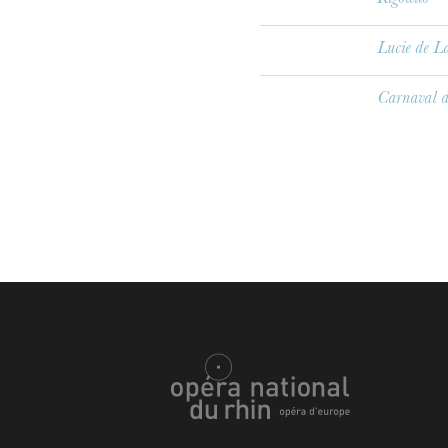
Rigoletto
Lucie de 
Carnaval 