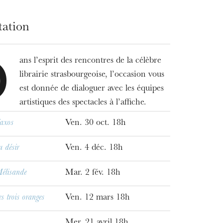
tation
ans l’esprit des rencontres de la célèbre
D
librairie strasbourgeoise, l’occasion vous
est donnée de dialoguer avec les équipes
artistiques des spectacles à l’affiche.
axos
Ven. 30 oct. 18h
u désir
Ven. 4 déc. 18h
WEDNESDAY
Mélisande
Mar. 2 fév. 18h
19
 trois oranges
Ven. 12 mars 18h