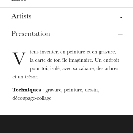
Place
Artists
Strasbourg
Grenier d'abondance
Presentation
Avec Julia Le Corre / Les Bateliers centre créatif et
culturel
Date
Mar
21
, 2026
2:30 PM
iens inventer, en peinture et en gravure,
V
la carte de ton île imaginaire. Un endroit
Prices
pour toi, isolé, avec sa cabane, des arbres
6€
et un trésor.
Duration
Techniques
: gravure, peinture, dessin,
2h00
découpage-collage
Age limit
From 6 to 10 years