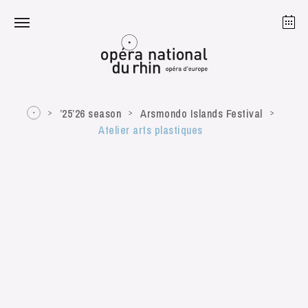
Strasbourg
Mulhouse
August 2026
’25’26 season
Arsmondo Islands Festival
Atelier arts plastiques
Tuesday 18 Aug 2026