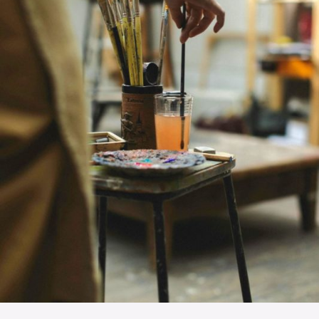
The OnR with you
Guided tours of the Opera
House