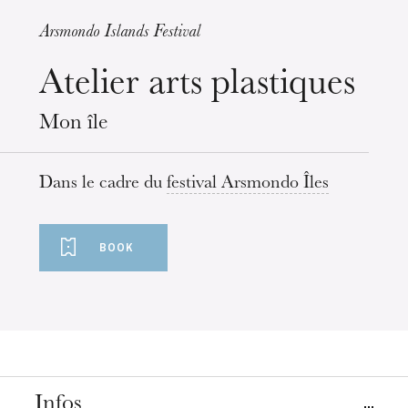
Arsmondo Islands Festival
Wednesday 19 Aug 2026
Atelier arts plastiques
Mon île
Dans le cadre du
festival Arsmondo Îles
BOOK
Infos