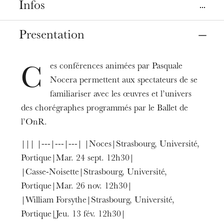
Infos
Places
Presentation
Mulhouse
Strasbourg
UHA, Learning center
Université de Strasbourg, Le Portique
es conférences animées par Pasquale
C
Nocera permettent aux spectateurs de se
Dates
Sep
24
, 2024
Mar
04
, 2025
familiariser avec les œuvres et l’univers
des chorégraphes programmés par le Ballet de
l’OnR.
Prices
Entrée libre sans réservation
||| |---|---|---| |Noces|Strasbourg, Université,
Portique|Mar. 24 sept. 12h30|
|Casse-Noisette|Strasbourg, Université,
Portique|Mar. 26 nov. 12h30|
|William Forsythe|Strasbourg, Université,
Portique|Jeu. 13 fév. 12h30|