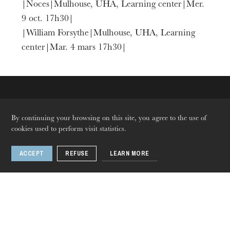
|Noces|Mulhouse, UHA, Learning center|Mer.
9 oct. 17h30|
|William Forsythe|Mulhouse, UHA, Learning
center|Mar. 4 mars 17h30|
The OnR with you
By continuing your browsing on this site, you agree to the use of
cookies used to perform visit statistics.
Guided tours of the Opera
House
ACCEPT
REFUSE
LEARN MORE
Languages
Fr
En
De
Follow us