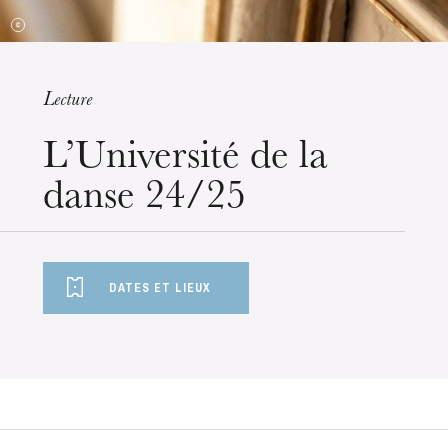
Lecture
Wednesday 19 Aug 2026
L’Université de la
danse 24/25
DATES ET LIEUX