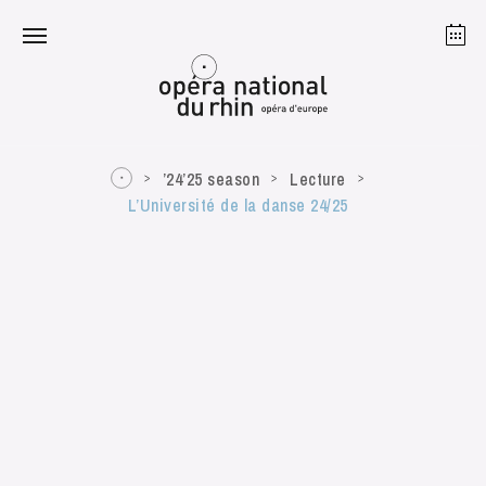
Strasbourg
Mulhouse
August 2026
’24’25 season
Lecture
L’Université de la danse 24/25
Tuesday 18 Aug 2026