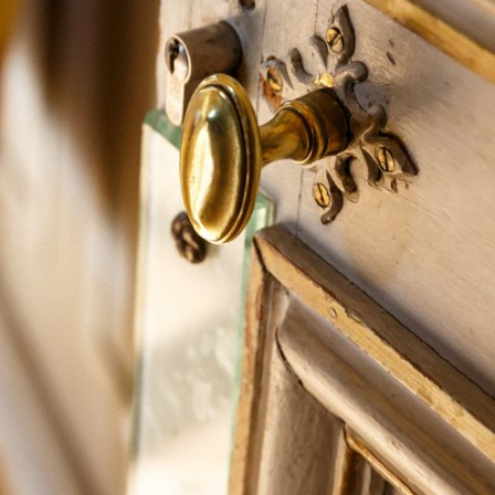
The OnR with you
Guided tours of the Opera
House