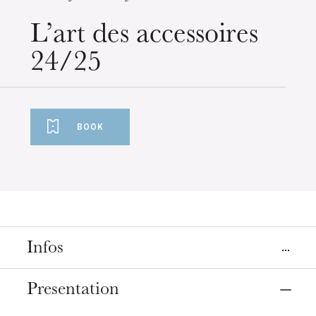
Wednesday 19 Aug 2026
L’art des accessoires
24/25
BOOK
Infos
Place
Presentation
Strasbourg