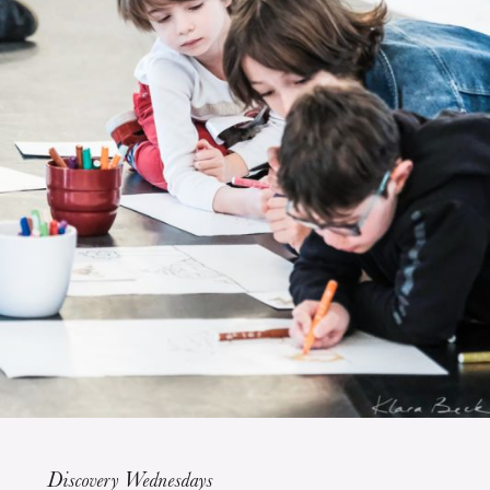
The OnR with you
Guided tours of the Opera
House
Discovery Wednesdays