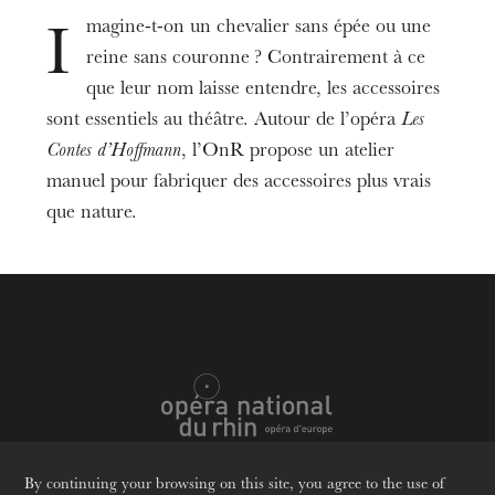
Opéra, salle Bastide
magine-t-on un chevalier sans épée ou une
I
reine sans couronne ? Contrairement à ce
Date
Dec
18
, 2024
2:30 PM
que leur nom laisse entendre, les accessoires
sont essentiels au théâtre. Autour de l’opéra
Les
Contes d’Hoffmann
, l’OnR propose un atelier
Prices
10 €
manuel pour fabriquer des accessoires plus vrais
que nature.
Age limit
From 7 to 10 years
Informations
Réservations par mail uniquement :
jeunes@onr.fr
À partir du 3 septembre
Attention ateliers soumis à des tranches d’âge.
By continuing your browsing on this site, you agree to the use of