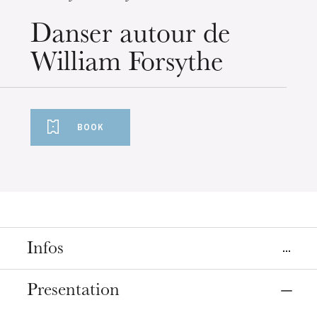
Wednesday 19 Aug 2026
Danser autour de
William Forsythe
BOOK
Infos
Places
Presentation
Mulhouse
Strasbourg