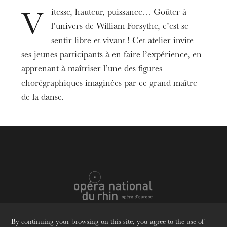
La Filature
Opéra, salle Bastide
itesse, hauteur, puissance… Goûter à
V
l’univers de William Forsythe, c’est se
Dates
Feb
26
Mar
12
, 2025
2:30 PM
sentir libre et vivant ! Cet atelier invite
ses jeunes participants à en faire l’expérience, en
apprenant à maîtriser l’une des figures
Prices
10 €
chorégraphiques imaginées par ce grand maître
de la danse.
Age limit
From 8 to 12 years
Informations
Réservations par mail uniquement :
jeunes@onr.fr
À partir du 3 septembre
Attention ateliers soumis à des tranches d’âge.
By continuing your browsing on this site, you agree to the use of