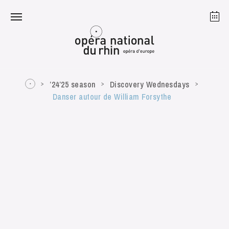
Strasbourg
Mulhouse
August 2026
’24’25 season
Discovery Wednesdays
Danser autour de William Forsythe
Tuesday 18 Aug 2026