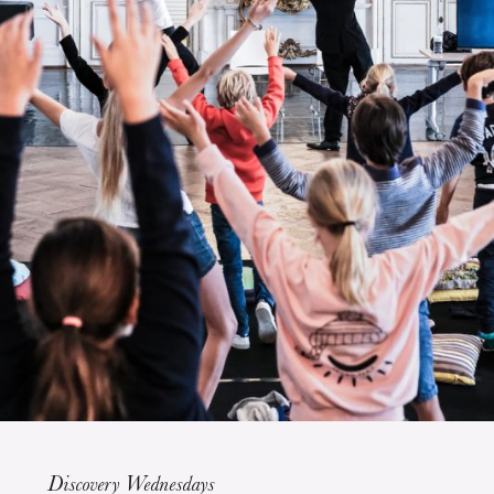
The OnR with you
Guided tours of the Opera
House
Discovery Wednesdays