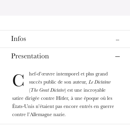
Infos
Place
Presentation
Strasbourg
Cinéma Le Cosmos
hef-d’œuvre intemporel et plus grand
C
succès public de son auteur,
Le Dictateur
Date
Dec
12
, 2023
8:00 PM
(
The Great Dictator
) est une incroyable
satire dirigée contre Hitler, à une époque où les
États-Unis n’étaient pas encore entrés en guerre
Prices
8 - 5 €
contre l’Allemagne nazie.
Duration