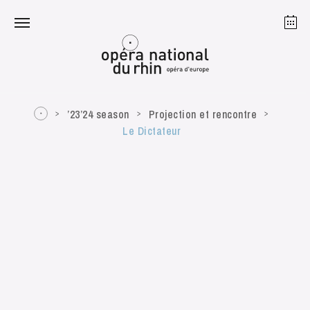
Strasbourg
Mulhouse
August 2026
’23’24 season
Projection et rencontre
Le Dictateur
Tuesday 18 Aug 2026