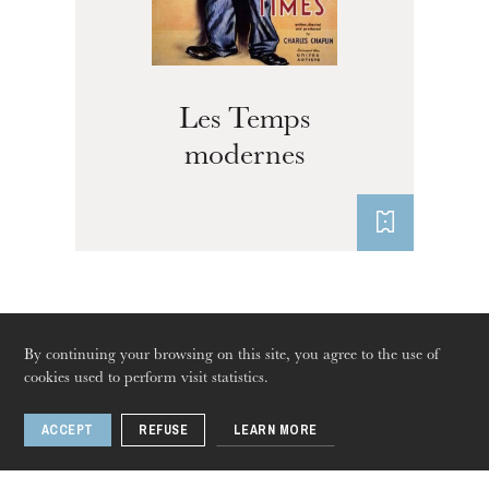
The OnR with you
Guided tours of the Opera
House
Les Temps
modernes
By continuing your browsing on this site, you agree to the use of
cookies used to perform visit statistics.
Related events
ACCEPT
REFUSE
LEARN MORE
Thursday 20 Aug 2026
Dance