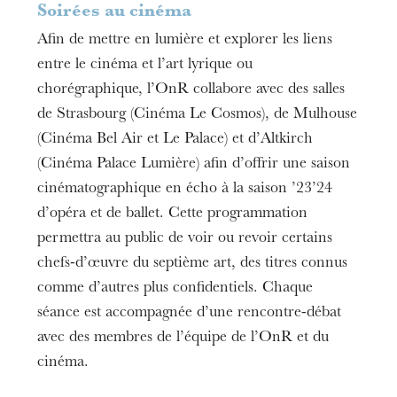
2h30
Soirées au cinéma
Informations
Afin de mettre en lumière et explorer les liens
entre le cinéma et l’art lyrique ou
La séance donnera lieu à une rencontre avec
chorégraphique, l’OnR collabore avec des salles
Bruno Bouché, directeur artistique du Ballet de
de Strasbourg (Cinéma Le Cosmos), de Mulhouse
l’Opéra national du Rhin.
(Cinéma Bel Air et Le Palace) et d’Altkirch
Les billets seront en vente au guichet du Cosmos.
(Cinéma Palace Lumière) afin d’offrir une saison
cinématographique en écho à la saison ’23’24
d’opéra et de ballet. Cette programmation
permettra au public de voir ou revoir certains
chefs-d’œuvre du septième art, des titres connus
comme d’autres plus confidentiels. Chaque
séance est accompagnée d’une rencontre-débat
avec des membres de l’équipe de l’OnR et du
cinéma.