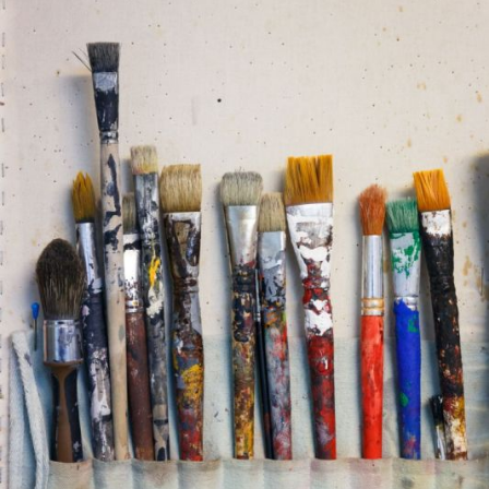
The OnR with you
Guided tours of the Opera
House