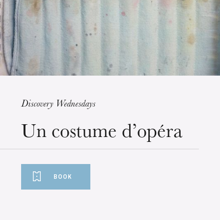
Discovery Wednesdays
Wednesday 19 Aug 2026
Un costume d’opéra
BOOK