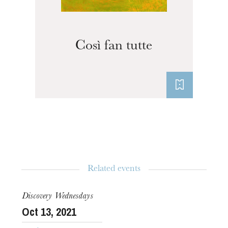
Così fan tutte
Related events
The OnR with you
Discovery Wednesdays
Guided tours of the Opera
Oct
13
, 2021
House