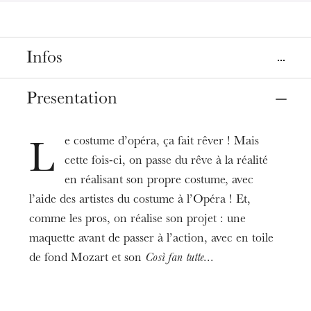
Infos
Place
Presentation
Strasbourg
Opéra, salle Bastide
e costume d’opéra, ça fait rêver ! Mais
L
cette fois-ci, on passe du rêve à la réalité
Date
Apr
13
, 2022
2:00 PM
en réalisant son propre costume, avec
l’aide des artistes du costume à l’Opéra ! Et,
comme les pros, on réalise son projet : une
Prices
9€
maquette avant de passer à l’action, avec en toile
de fond Mozart et son
Così fan tutte
...
Age limit
From 9 to 13 years
Informations