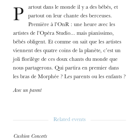
Comédie de Colmar
Grenier d'abondance
artout dans le monde il y a des bébés, et
P
partout on leur chante des berceuses.
Dates
Sep
18
Sep
25
, 2021
11:00 AM
Première à l’OnR : une heure avec les
artistes de l’Opéra Studio... mais pianissimo,
bébés obligent. Et comme on sait que les artistes
Prices
6€
viennent des quatre coins de la planète, c’est un
joli florilège de ces doux chants du monde que
Age limit
From 2 to 4 years
nous partagerons. Qui partira en premier dans
les bras de Morphée ? Les parents ou les enfants ?
Informations
Réservations à la Comédie de Colmar (pour la
Avec un parent
séance à Colmar)
Related events
Cushion Concerts