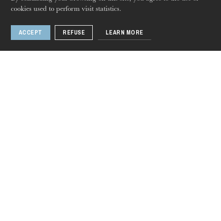
cookies used to perform visit statistics.
et les sortilèges
ACCEPT
REFUSE
LEARN MORE
1 / 4
Thursday 20 Aug 2026
Languages
Fr
En
De